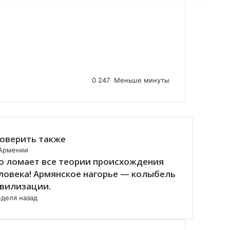
0
247
Меньше минуты
оверить также
Армении
о ломает все теории происхождения
ловека! Армянское нагорье — колыбель
вилизации.
еделя назад