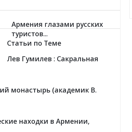
Армения глазами русских
А
р
туристов...
м
Статьи по Теме
е
н
и
Лев Гумилев : Сакральная
я
г
л
а
з
ий монастырь (академик В.
а
м
и
р
у
ские находки в Армении,
с
с