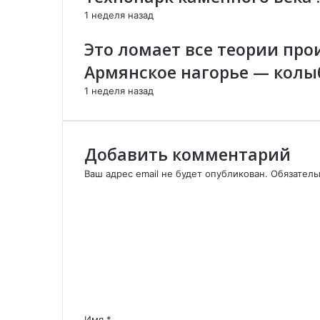
а
о
й
1 неделя назад
:
ч
п
С
т
о
Это ломает все теории про
и
е
ч
н
т
Армянское нагорье — колы
д
е
1 неделя назад
р
о
м
С
Добавить комментарий
е
в
Ваш адрес email не будет опубликован.
Обязател
р
К
а
о
:
м
с
м
д
е
е
н
л
т
а
а
ю
р
Имя
т
*