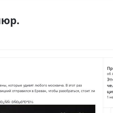
пюр.
Пр
C
об 
Эт
l
o
че
ены, которые удивят любого москвича. В этот раз
s
ци
цкий отправился в Ереван, чтобы разобраться, стоит ли
e
1 н