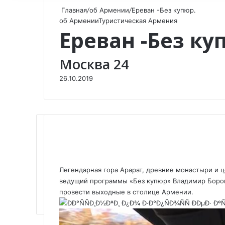
Главная
/
об Армении
/
Ереван -Без купюр.
об Армении
Туристическая Армения
Ереван -Без ку
Москва 24
26.10.2019
F
X
V
O
W
T
V
П
a
K
d
h
e
i
о
Легендарная гора Арарат, древние монастыри и ц
c
o
n
a
l
b
д
ведущий программы «Без купюр» Владимир Борови
e
n
o
t
e
e
е
провести выходные в столице Армении.
b
t
k
s
g
r
л
o
a
l
A
r
и
o
k
a
p
a
т