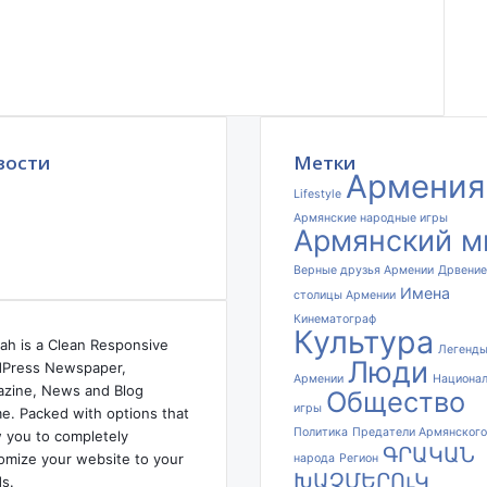
вости
Метки
Армения
Lifestyle
Армянские народные игры
Армянский м
Верные друзья Армении
Дрвение
Имена
столицы Армении
Кинематограф
Культура
ah is a Clean Responsive
Легенд
Люди
Press Newspaper,
Армении
Национа
zine, News and Blog
Общество
игры
e. Packed with options that
Политика
Предатели Армянского
w you to completely
ԳՐԱԿԱՆ
omize your website to your
народа
Регион
ԽԱՉՄԵՐՈւԿ
s.