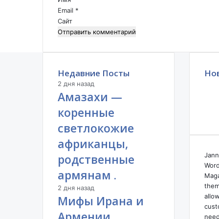
и
л
Email
*
й
и
Сайт
*
С
Ш
А
с
Недавние Посты
т
Но
а
2 дня назад
в
Амазахи —
к
коренные
у
н
светлокожие
а
африканцы,
А
р
Jann
родственные
м
Word
армянам .
е
Maga
н
them
2 дня назад
и
allo
Мифы Ирана и
ю
cust
Армении.
.
need