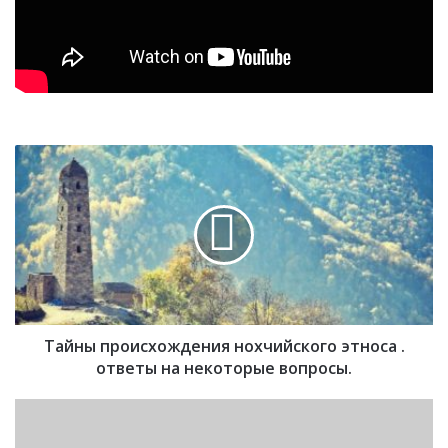
Т
а
й
н
ы
п
р
о
и
Тайны происхождения нохчийского этноса .
с
х
ответы на некоторые вопросы.
о
ж
Г
д
л