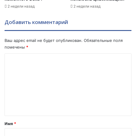
о
н
2 недели назад
2 недели назад
т
о
в
.
Добавить комментарий
е
т
ы
Ваш адрес email не будет опубликован.
Обязательные поля
н
помечены
*
а
н
К
е
о
к
о
м
т
м
о
р
е
ы
н
е
т
в
о
а
Имя
*
п
р
р