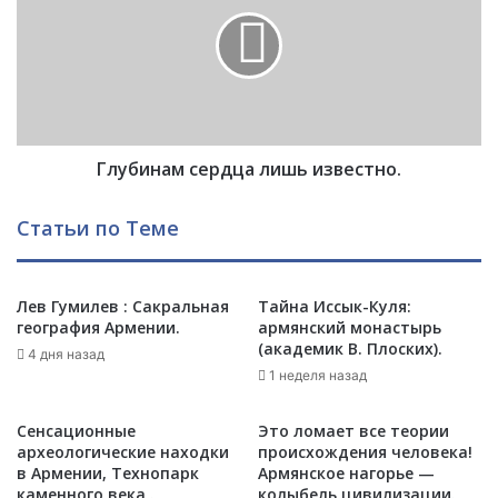
е
у
н
б
и
и
я
н
н
а
о
м
х
с
ч
Глубинам сердца лишь известно.
е
и
р
й
д
Статьи по Теме
с
ц
к
а
о
л
г
Лев Гумилев : Сакральная
Тайна Иссык-Куля:
и
география Армении.
армянский монастырь
о
ш
(академик В. Плоских).
э
ь
4 дня назад
т
1 неделя назад
и
н
з
о
в
Сенсационные
Это ломает все теории
с
е
археологические находки
происхождения человека!
а
с
в Армении, Технопарк
Армянское нагорье —
.
каменного века .
колыбель цивилизации.
т