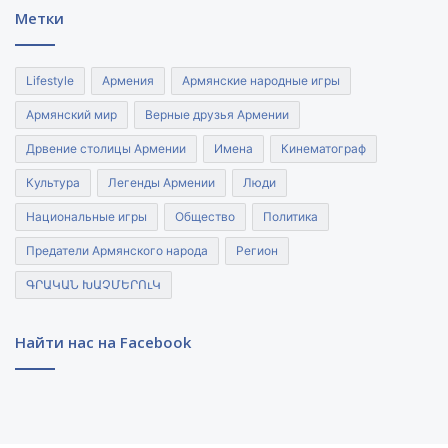
Метки
Lifestyle
Армения
Армянские народные игры
Армянский мир
Верные друзья Армении
Дрвение столицы Армении
Имена
Кинематограф
Культура
Легенды Армении
Люди
Национальные игры
Общество
Политика
Предатели Армянского народа
Регион
ԳՐԱԿԱՆ ԽԱՉՄԵՐՈւԿ
Найти нас на Facebook