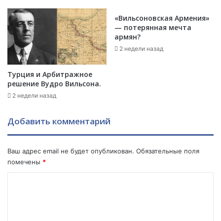
в
а
о
т
«Вильсоновская Армения»
л
е
— потерянная мечта
ь
г
армян?
н
и
2 недели назад
ы
ч
в
е
Турция и Арбитражное
и
с
решение Вудро Вильсона.
з
к
2 недели назад
и
и
т
х
о
и
Добавить комментарий
м
с
к
с
а
л
Ваш адрес email не будет опубликован.
Обязательные поля
р
е
помечены
*
а
д
К
б
о
а
в
о
х
а
м
с
н