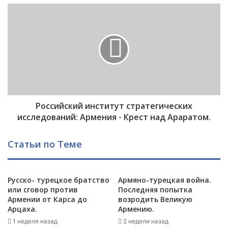
р
Р
о
о
т
с
е
с
с
и
т
й
В
с
а
к
ш
и
и
Российский институт стратегических
й
н
и
исследований: Армения - Крест над Араратом.
г
н
т
с
Статьи по Теме
о
т
н
и
у
т
:
Русско- турецкое братство
Армяно-турецкая война.
у
или сговор против
Последняя попытка
н
т
Армении от Карса до
возродить Великую
е
с
Арцаха.
Армению.
д
т
о
1 неделя назад
2 недели назад
р