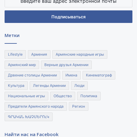
ваш
адрес
электронной
почты
Метки
Lifestyle
Армения
Армянские народные игры
Армянский мир
Верные друзья Армении
Дрвение столицы Армении
Имена
Кинематограф
Культура
Легенды Армении
Люди
Национальные игры
Общество
Политика
Предатели Армянского народа
Регион
ԳՐԱԿԱՆ ԽԱՉՄԵՐՈւԿ
Найти нас на Facebook