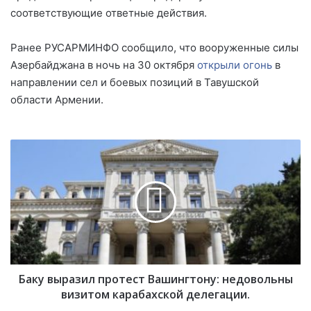
соответствующие ответные действия.
Ранее РУСАРМИНФО сообщило, что вооруженные силы
Азербайджана в ночь на 30 октября
открыли огонь
в
направлении сел и боевых позиций в Тавушской
области Армении.
Б
а
к
у
в
ы
р
а
з
Баку выразил протест Вашингтону: недовольны
и
л
визитом карабахской делегации.
п