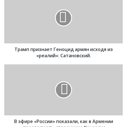
р
а
м
п
п
р
и
з
Трамп признает Геноцид армян исходя из
н
а
«реалий»: Сатановский.
е
т
В
Г
э
е
ф
н
и
о
р
ц
е
и
«
д
Р
а
о
р
В эфире «России» показали, как в Армении
с
м
с