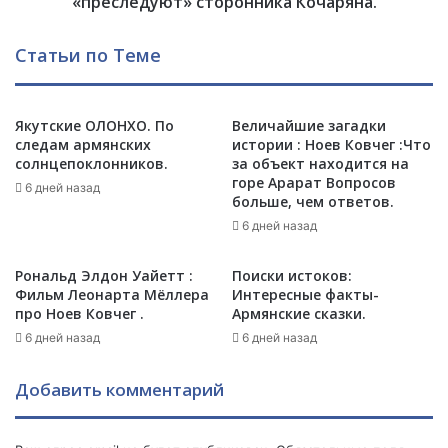
«преследуют» сторонника Кочаряна.
я
и
н
и
Статьи по Теме
и
»
с
п
х
о
о
Якутские ОЛОНХО. По
Величайшие загадки
к
следам армянских
истории : Ноев Ковчег :Что
д
а
солнцепоклонников.
за объект находится на
я
з
горе Арарат Вопросов
и
а
6 дней назад
больше, чем ответов.
з
л
6 дней назад
«
и
р
,
е
к
Рональд Элдон Уайетт :
Поиски истоков:
а
а
Фильм Леонарта Мёллера
Интересные факты-
л
про Ноев Ковчег .
Армянские сказки.
к
и
в
6 дней назад
6 дней назад
й
А
»
р
Добавить комментарий
:
м
С
е
а
н