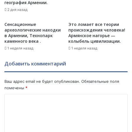
и
география Армении.
в
2 дня назад
п
е
Сенсационные
Это ломает все теории
р
археологические находки
происхождения человека!
е
в Армении, Технопарк
Армянское нагорье —
г
каменного века .
колыбель цивилизации.
о
1 неделя назад
1 неделя назад
в
о
р
Добавить комментарий
а
х
п
Ваш адрес email не будет опубликован.
Обязательные поля
о
помечены
*
К
К
а
р
о
а
м
б
а
м
х