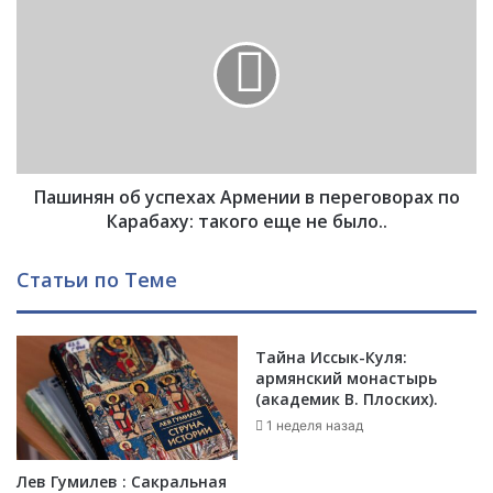
с
а
о
ш
в
и
о
н
с
я
н
н
о
о
с
б
я
Пашинян об успехах Армении в переговорах по
у
т
с
Карабаху: такого еще не было..
.
п
П
е
Статьи по Теме
о
х
ч
а
е
х
м
Тайна Иссык-Куля:
А
армянский монастырь
у
р
(академик В. Плоских).
?
м
е
1 неделя назад
н
и
Лев Гумилев : Сакральная