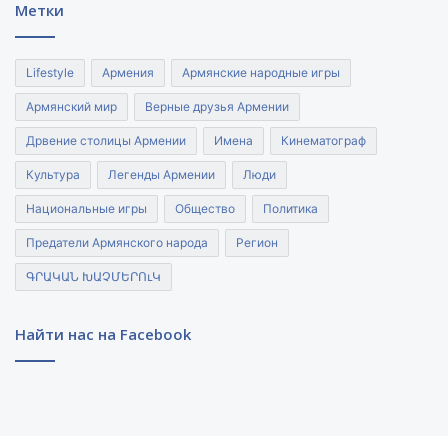
Метки
Lifestyle
Армения
Армянские народные игры
Армянский мир
Верные друзья Армении
Дрвение столицы Армении
Имена
Кинематограф
Культура
Легенды Армении
Люди
Национальные игры
Общество
Политика
Предатели Армянского народа
Регион
ԳՐԱԿԱՆ ԽԱՉՄԵՐՈւԿ
Найти нас на Facebook