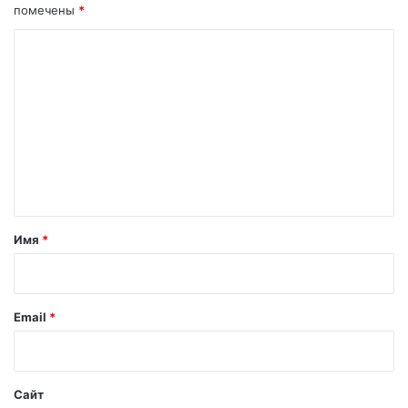
помечены
*
р
и
н
ж
К
ы
а
о
й
,
л
у
м
о
д
м
з
и
у
в
е
н
и
н
г
в
п
о
т
е
т
а
Имя
*
в
ц
р
ц
а
а
.
и
.
й
Email
*
*
Сайт