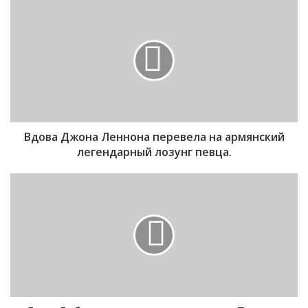
В
д
о
в
а
Д
ж
о
н
Вдова Джона Леннона перевела на армянский
а
Л
легендарный лозунг певца.
е
н
Д
н
о
о
ч
н
ь
а
Д
п
и
е
б
р
р
е
о