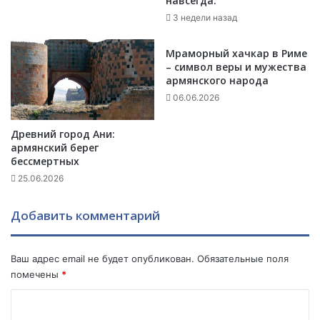
навсегда.
կ
3 недели назад
ա
լ
ա
Мраморный хачкар в Риме
յ
– символ веры и мужества
армянского народа
ց
ը
06.06.2026
հ
ո
Древний город Ани:
ւ
армянский берег
զ
бессмертных
ե
25.06.2026
ց
Ռ
Добавить комментарий
ո
բ
ե
Ваш адрес email не будет опубликован.
Обязательные поля
ր
помечены
*
տ
Ա
К
մ