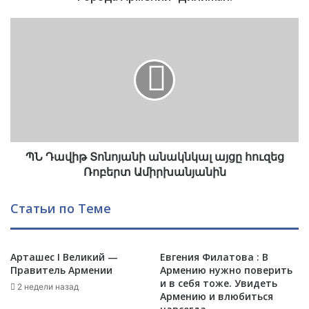
н
и
Պ
и
Ն
-
Դ
Д
ա
и
վ
л
ի
и
թ
ж
Տ
а
ո
н
ՊՆ Դավիթ Տոնոյանի անակնկալ այցը հուզեց
ն
.
ո
Ռոբերտ Ամիրխանյանին
յ
ա
Статьи по Теме
ն
ի
ա
Арташес I Великий —
Евгения Филатова : В
ն
Правитель Армении
Армению нужно поверить
ա
и в себя тоже. Увидеть
կ
2 недели назад
Армению и влюбиться
ն