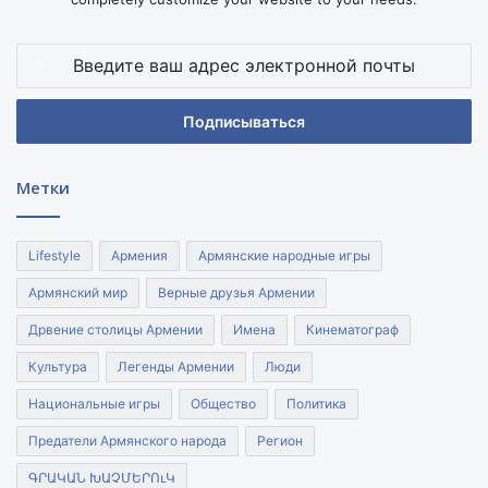
Введите
ваш
адрес
электронной
почты
Метки
Lifestyle
Армения
Армянские народные игры
Армянский мир
Верные друзья Армении
Дрвение столицы Армении
Имена
Кинематограф
Культура
Легенды Армении
Люди
Национальные игры
Общество
Политика
Предатели Армянского народа
Регион
ԳՐԱԿԱՆ ԽԱՉՄԵՐՈւԿ