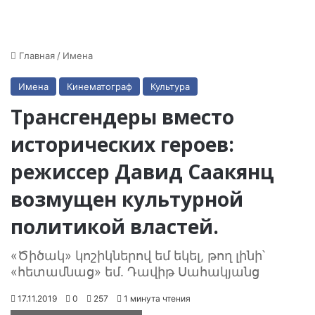
Главная
/
Имена
Имена
Кинематограф
Культура
Трансгендеры вместо
исторических героев:
режиссер Давид Саакянц
возмущен культурной
политикой властей.
«Ծիծակ» կոշիկներով եմ եկել, թող լինի՝
«հետամնաց» եմ. Դավիթ Սահակյանց
17.11.2019
0
257
1 минута чтения