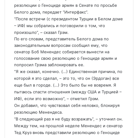
резолюции о Геноциде армян в Сенате по просьбе
Белого дома, передает
“Интерфакс”
.
“После встречи (с президентом Турции в Белом доме
– ИФ) мы собрались и поговорили о том, что
произошло”, – сказал Грэм.
По его словам, представитель Белого дома по
законодательным вопросам сообщил ему, что
сенатор Боб Менендес собирается вынести на
голосование свою резолюцию о Геноциде армян и
попросил Грэма заблокировать ее.
“Я же сказал, конечно. (…) Единственная причина, по
которой я это сделал, – это то, что он (Эрдоган) все
еще был в городе. (…) Это было бы не вовремя. Я
пытаюсь спасти отношения (между США и Турцией –
ИФ), если это возможно”, – отметил Грэм.
Он добавил, что чувствовал себя неловко, блокируя
резолюцию Менендеса.
“В следующий раз я не буду возражать”, – уточнил он.
Между тем, на прошлой неделе Менендес и сенатор
Тед Круз вновь представили резолюцию о Геноциде