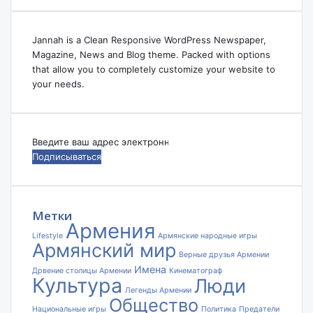
Jannah is a Clean Responsive WordPress Newspaper,
Magazine, News and Blog theme. Packed with options
that allow you to completely customize your website to
your needs.
Введите
ваш
адрес
электронной
почты
Метки
Армения
Lifestyle
Армянские народные игры
Армянский мир
Верные друзья Армении
Имена
Дрвение столицы Армении
Кинематограф
Культура
Люди
Легенды Армении
Общество
Национальные игры
Политика
Предатели