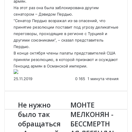
армян.
На этот раз она была заблокирована другим
сенатором – Дэвидом Пердью.
“Сенатор Пердью возражал из-за опасений, что
принятие резолюции поставит под угрозу деликатные
переговоры, проходящие в регионе с Турцией и
другими союзниками”, – сказал представитель
Пердью.
В конце октября члены палаты представителей США
приняли резолюцию, в которой признают и осуждают
Геноцид армян в Османской империи.
25.11.2019
0
165
1 минута чтения
Не нужно
МОНТЕ
Н
М
е
О
было так
МЕЛКОНЯН -
н
Н
обращаться
БЕССМЕРТН
у
Т
ж
Е