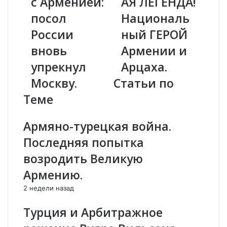
с Арменией:
АЯ ЛЕГЕНДА!
н
М
о
посол
Е
Националь
б
Л
России
ный ГЕРОЙ
ы
К
л
О
вновь
Армении и
о
Н
упрекнул
Арцаха.
т
Я
а
Н
Москву.
Статьи по
к
-
Теме
о
Б
б
Е
р
С
Армяно-турецкая война.
а
С
Последняя попытка
щ
М
а
Е
возродить Великую
т
Р
Армению.
ь
Т
с
Н
2 недели назад
я
А
с
Я
Турция и Арбитражное
А
Л