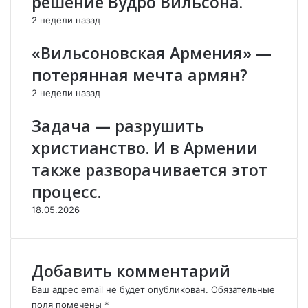
решение Вудро Вильсона.
р
Е
м
Г
2 недели назад
е
Е
н
Н
«Вильсоновская Армения» —
и
Д
потерянная мечта армян?
е
А
й
!
2 недели назад
:
Н
п
а
Задача — разрушить
о
ц
христианство. И в Армении
с
и
о
о
также разворачивается этот
л
н
процесс.
Р
а
о
л
18.05.2026
с
ь
с
н
и
ы
и
й
Добавить комментарий
в
Г
н
Е
Ваш адрес email не будет опубликован.
Обязательные
о
Р
поля помечены
*