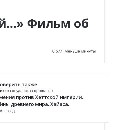
ый…» Фильм об
0
577
Меньше минуты
оверить также
икие государства прошлого
мения против Хеттской империи.
йны древнего мира. Хайаса.
ня назад