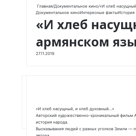
Главная
/
Документальное кино
/
«И хлеб насущный
Документальное кино
Интересные факты
История
«И хлеб насущ
армянском яз
27.11.2019
F
X
V
O
W
T
V
П
a
K
d
h
e
i
о
«И хлеб насущный, и хлеб духовный…»
c
o
n
a
l
b
д
Авторский художественно-хроникальный фильм А
e
n
o
t
e
e
е
история народа.
b
t
k
s
g
r
л
Высказывания людей с разных уголков Земли — п
o
a
l
A
r
и
автора.