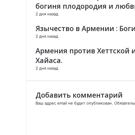
е
о
н
богиня плодородия и люб
н
й
н
2 дня назад
и
п
о
я
о
й
Язычество в Армении : Бог
,
ч
п
с
т
о
2 дня назад
о
е
ч
в
т
Армения против Хеттской 
р
е
Хайаса.
е
м
2 дня назад
е
н
н
ы
Добавить комментарий
й
Ваш адрес email не будет опубликован.
Обязател
Е
К
р
о
е
м
в
м
а