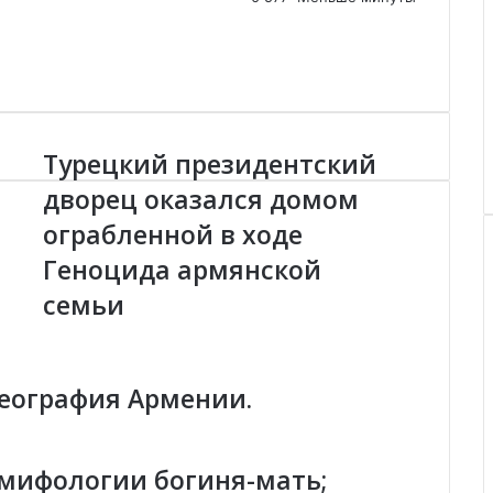
Турецкий президентский
Т
у
дворец оказался домом
р
ограбленной в ходе
е
ц
Геноцида армянской
к
и
семьи
й
п
р
е
география Армении.
з
и
д
 мифологии богиня-мать;
е