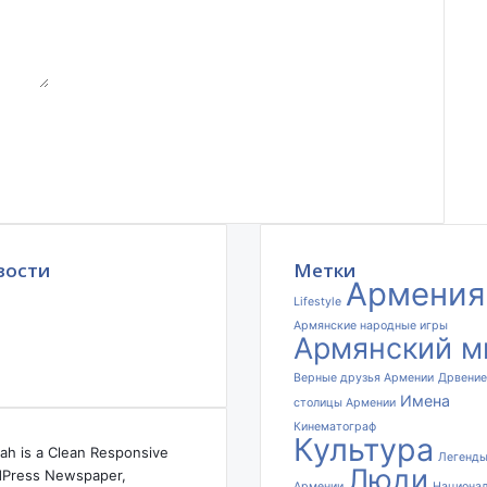
о
м
о
м
о
г
р
а
б
л
е
н
вости
Метки
н
Армения
о
Lifestyle
й
Армянские народные игры
Армянский м
в
х
Верные друзья Армении
Дрвение
о
Имена
столицы Армении
д
Кинематограф
е
Культура
ah is a Clean Responsive
Легенд
Г
Люди
Press Newspaper,
е
Армении
Национа