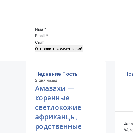
н
е
.
н
.
т
.
а
р
Имя
*
и
Email
*
й
Сайт
*
Недавние Посты
Но
2 дня назад
Амазахи —
коренные
светлокожие
африканцы,
Jann
родственные
Word