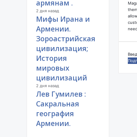
армянам .
Maga
them
2 дня назад
allo
Мифы Ирана и
cust
Армении.
need
Зороастрийская
цивилизация;
Вве
История
ваш
мировых
адр
эле
цивилизаций
поч
2 дня назад
Лев Гумилев :
Сакральная
география
Армении.