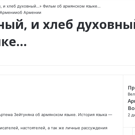
, и хлеб духовный…» Фильм об армянском языке…
 Армении
об Армении
ный, и хлеб духовн
ыке…
Пр
C
Вел
Ар
l
o
Во
s
ртема Зейтуняна об армянском языке. История языка —
2 д
e
исателей, настоятелей, а так же личные рассуждения