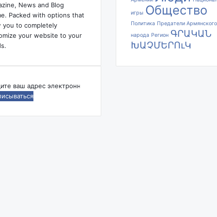
zine, News and Blog
Общество
н
игры
e. Packed with options that
о
Политика
Предатели Армянского
w you to completely
ц
ԳՐԱԿԱՆ
omize your website to your
народа
Регион
и
ԽԱՉՄԵՐՈւԿ
s.
д
а
а
р
дите
м
я
ес
н
ктронной
с
ты
к
о
й
с
е
м
ь
и