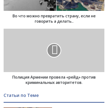
о
ж
н
Во что можно превратить страну, если не
о
п
говорить а делать..
р
е
П
в
о
р
л
а
и
т
ц
и
и
т
я
ь
А
с
р
т
Полиция Армении провела «рейд» против
м
р
е
криминальных авторитетов.
а
н
н
и
Статьи по Теме
у
и
,
п
е
р