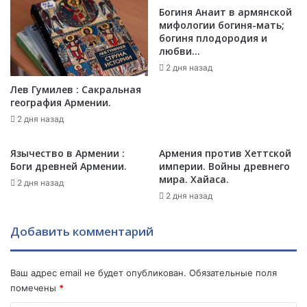
с
Богиня Анаит в армянской
о
мифологии богиня-мать;
л
в
богиня плодородия и
и
е
любви…
н
л
е
2 дня назад
а
г
«
Лев Гумилев : Сакральная
о
р
география Армении.
в
е
2 дня назад
о
й
р
д
Язычество в Армении :
Армения против Хеттской
и
»
Боги древней Армении.
империи. Войны древнего
т
п
мира. Хайаса.
ь
2 дня назад
р
2 дня назад
а
о
д
т
е
и
Добавить комментарий
л
в
а
к
т
р
Ваш адрес email не будет опубликован.
Обязательные поля
ь
и
помечены
*
.
м