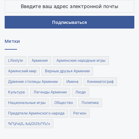
Введите
ваш
адрес
электронной
почты
Метки
Lifestyle
Армения
Армянские народные игры
Армянский мир
Верные друзья Армении
Дрвение столицы Армении
Имена
Кинематограф
Культура
Легенды Армении
Люди
Национальные игры
Общество
Политика
Предатели Армянского народа
Регион
ԳՐԱԿԱՆ ԽԱՉՄԵՐՈւԿ