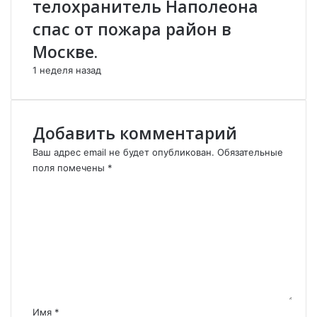
телохранитель Наполеона
?
վ
спас от пожара район в
К
ա
о
ճ
Москве.
р
ա
о
ն
1 неделя назад
н
ո
а
ղ
в
ի
Добавить комментарий
и
ն
р
․
Ваш адрес email не будет опубликован.
Обязательные
у
Ա
поля помечены
*
с
ր
К
:
տ
о
з
ա
м
а
շ
м
ч
ե
е
и
ս
н
с
Ա
т
т
լ
а
к
ե
а
ք
р
Имя
*