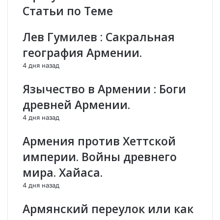
Статьи по Теме
а
ք
е
գ
?
ռ
Лев Гумилев : Сакральная
Г
փ
география Армении.
о
ո
с
ղ
4 дня назад
п
ի
е
ն
Язычество в Армении : Боги
р
,
древней Армении.
е
թ
в
ա
4 дня назад
о
լ
р
ա
Армения против Хеттской
о
ն
империи. Войны древнего
т
ո
в
ղ
мира. Хайаса.
К
ի
4 дня назад
и
ն
т
և
Армянский переулок или как
а
դ
е
ա