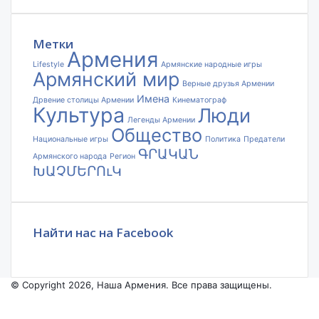
электронной
почты
Метки
Армения
Lifestyle
Армянские народные игры
Армянский мир
Верные друзья Армении
Имена
Дрвение столицы Армении
Кинематограф
Культура
Люди
Легенды Армении
Общество
Национальные игры
Политика
Предатели
ԳՐԱԿԱՆ
Армянского народа
Регион
ԽԱՉՄԵՐՈւԿ
Найти нас на Facebook
© Copyright 2026, Наша Армения. Все права защищены.
Facebook
YouTube