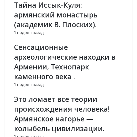
Тайна Иссык-Куля:
и
д
р
о
армянский монастырь
и
б
(академик В. Плоских).
и
р
,
и
1 неделя назад
Р
л
о
«
Сенсационные
с
а
археологические находки в
с
р
и
м
Армении, Технопарк
я
я
каменного века .
г
н
о
с
1 неделя назад
т
к
о
и
Это ломает все теории
в
е
происхождения человека!
и
»
т
п
Армянское нагорье —
о
о
колыбель цивилизации.
т
п
в
р
1 неделя назад