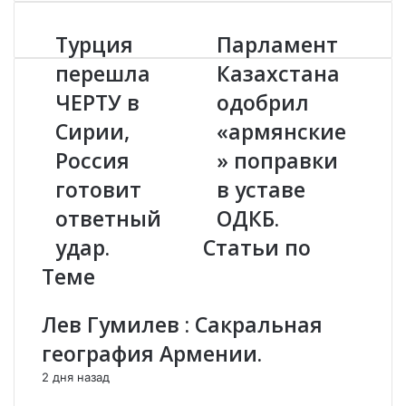
Турция
Парламент
Т
П
у
а
перешла
Казахстана
р
р
ЧЕРТУ в
одобрил
ц
л
и
а
Сирии,
«армянские
я
м
п
Россия
е
» поправки
е
н
готовит
в уставе
р
т
е
К
ответный
ОДКБ.
ш
а
удар.
Статьи по
л
з
а
а
Теме
Ч
х
Е
с
Лев Гумилев : Сакральная
Р
т
Т
а
география Армении.
У
н
2 дня назад
в
а
С
о