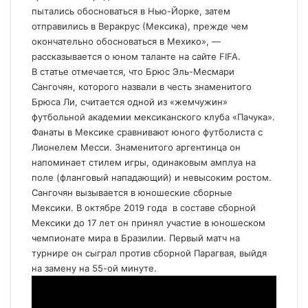
пытались обосноваться в Нью-Йорке, затем
отправились в Веракрус (Мексика), прежде чем
окончательно обосноваться в Мехико», —
рассказывается о юном таланте на сайте FIFA.
В статье отмечается, что Брюс Эль-Месмари
Сангочян, которого назвали в честь знаменитого
Брюса Ли, считается одной из «жемчужин»
футбольной академии мексиканского клуба «Пачука».
Фанаты в Мексике сравнивают юного футболиста с
Лионелем Месси. Знаменитого аргентинца он
напоминает стилем игры, одинаковым амплуа на
поле (фланговый нападающий) и невысоким ростом.
Сангочян вызывается в юношеские сборные
Мексики. В октябре 2019 года в составе сборной
Мексики до 17 лет он принял участие в юношеском
чемпионате мира в Бразилии. Первый матч на
турнире он сыграл против сборной Парагвая, выйдя
на замену на 55-ой минуте.