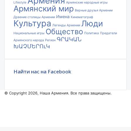
Армения
Lifestyle
Армянские народные игры
Армянский мир
Верные друзья Армении
Имена
Дрвение столицы Армении
Кинематограф
Культура
Люди
Легенды Армении
Общество
Национальные игры
Политика
Предатели
ԳՐԱԿԱՆ
Армянского народа
Регион
ԽԱՉՄԵՐՈւԿ
Найти нас на Facebook
© Copyright 2026, Наша Армения. Все права защищены.
Facebook
YouTube
Instagram
Facebook
X
VKontakte
Odnoklassniki
WhatsApp
Telegram
Viber
Back
to