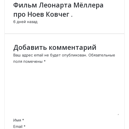
Фильм Леонарта Мёллера
a
r
про Ноев Ковчег .
.
6 дней назад
Добавить комментарий
Ваш адрес email не будет опубликован.
Обязательные
поля помечены
*
К
о
м
м
е
н
т
а
р
Имя
*
и
Email
*