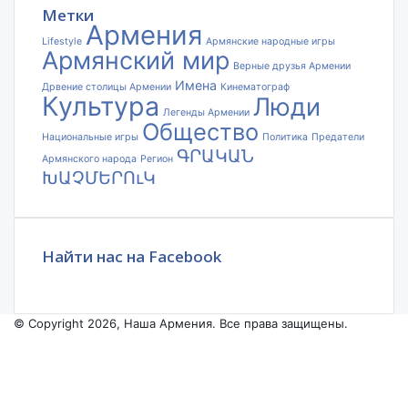
Метки
Армения
Lifestyle
Армянские народные игры
Армянский мир
Верные друзья Армении
Имена
Дрвение столицы Армении
Кинематограф
Культура
Люди
Легенды Армении
Общество
Национальные игры
Политика
Предатели
ԳՐԱԿԱՆ
Армянского народа
Регион
ԽԱՉՄԵՐՈւԿ
Найти нас на Facebook
© Copyright 2026, Наша Армения. Все права защищены.
Facebook
YouTube
Instagram
Facebook
X
VKontakte
Odnoklassniki
WhatsApp
Telegram
Viber