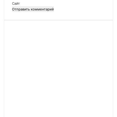
й
Сайт
*