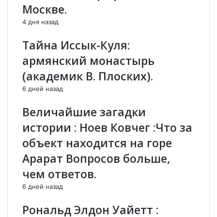
з
ս
Москве.
а
ո
с
ն
4 дня назад
н
Тайна Иссык-Куля:
я
л
армянский монастырь
п
р
(академик В. Плоских).
и
6 дней назад
з
р
Величайшие загадки
а
к
истории : Ноев Ковчег :Что за
а
объект находится на горе
:
D
Арарат Вопросов больше,
a
чем ответов.
i
l
6 дней назад
y
S
Рональд Элдон Уайетт :
t