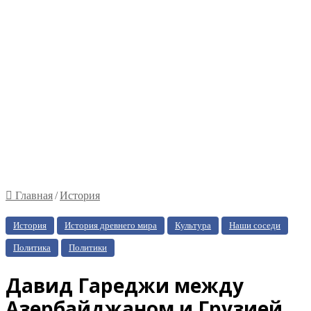
Главная
/
История
История
История древнего мира
Культура
Наши соседи
Политика
Политики
Давид Гареджи между
Азербайджаном и Грузией.