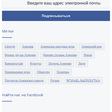
Метки
Lifestyle
Армения
Армянские народные игры
Армянский мир
Верные друзья Армении
Дрвение столицы Армении
Имена
Кинематограф
Культура
Легенды Армении
Люди
Национальные игры
Общество
Политика
Предатели Армянского народа
Регион
ԳՐԱԿԱՆ ԽԱՉՄԵՐՈւԿ
Найти нас на Facebook