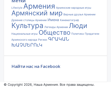
Метки
Армения
Lifestyle
Армянские народные игры
Армянский мир
Верные друзья Армении
Имена
Дрвение столицы Армении
Кинематограф
Культура
Люди
Легенды Армении
Общество
Национальные игры
Политика
Предатели
ԳՐԱԿԱՆ
Армянского народа
Регион
ԽԱՉՄԵՐՈւԿ
Найти нас на Facebook
© Copyright 2026, Наша Армения. Все права защищены.
Facebook
YouTube
Instagram
Facebook
X
VKontakte
Odnoklassniki
WhatsApp
Telegram
Viber
Back