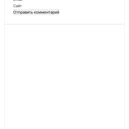
й
Сайт
*