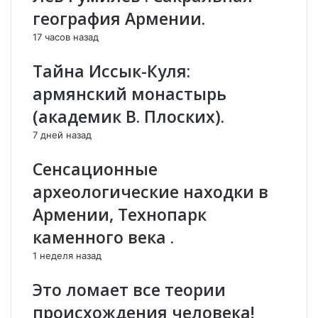
м
(
география Армении.
е
р
17 часов назад
р
а
и
с
Тайна Иссык-Куля:
к
с
и
к
армянский монастырь
а
(академик В. Плоских).
з
ы
7 дней назад
в
а
Сенсационные
е
археологические находки в
т
и
Армении, Технопарк
с
каменного века .
т
о
1 неделя назад
р
и
Это ломает все теории
к
происхождения человека!
А