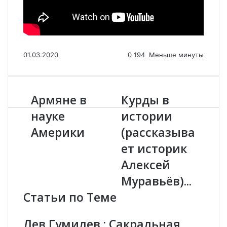
01.03.2020
0
194
Меньше минуты
Армяне в
Курды в
А
К
р
у
науке
истории
м
р
Америки
(рассказыва
я
д
н
ы
ет историк
е
в
в
и
Алексей
н
с
Муравьёв)...
а
т
у
о
Статьи по Теме
к
р
е
и
Лев Гумилев : Сакральная
А
и