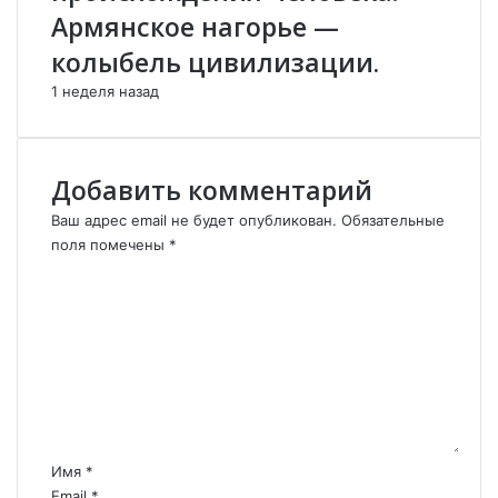
л
Армянское нагорье —
е
колыбель цивилизации.
к
с
1 неделя назад
е
й
М
у
Добавить комментарий
р
Ваш адрес email не будет опубликован.
а
Обязательные
в
поля помечены
*
ь
К
ё
о
в
м
)
м
.
е
.
н
.
т
а
р
Имя
*
и
Email
*