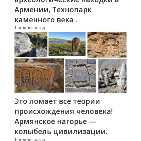
в
у
Армении, Технопарк
а
з
каменного века .
.
и
и
1 неделя назад
и
Р
о
с
с
и
и
.
П
о
г
Это ломает все теории
о
происхождения человека!
в
о
Армянское нагорье —
р
колыбель цивилизации.
и
л
1 неделя назад