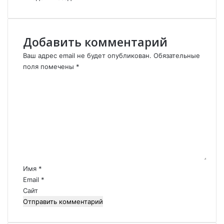
с
п
о
л
Добавить комментарий
и
Ваш адрес email не будет опубликован.
Обязательные
т
поля помечены
*
о
К
л
о
о
г
м
о
м
м
е
Г
н
е
т
л
а
о
р
Имя
*
й
и
Email
*
В
й
Сайт
а
*
с
а