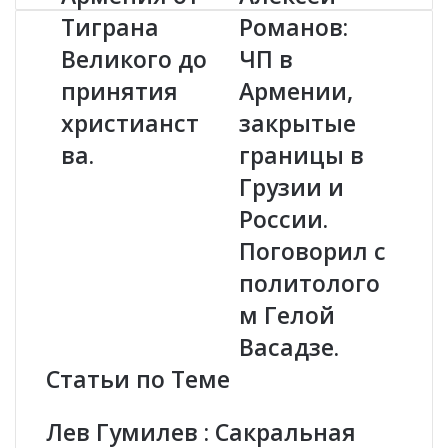
р
л
Тиграна
Романов:
м
е
Великого до
ЧП в
е
к
н
с
принятия
Армении,
и
е
я
христианст
й
закрытые
о
Р
ва.
границы в
т
о
Т
м
Грузии и
и
а
России.
г
н
р
о
Поговорил с
а
в
политолого
н
:
а
Ч
м Гелой
В
П
Васадзе.
е
в
л
А
Статьи по Теме
и
р
к
м
Лев Гумилев : Сакральная
о
е