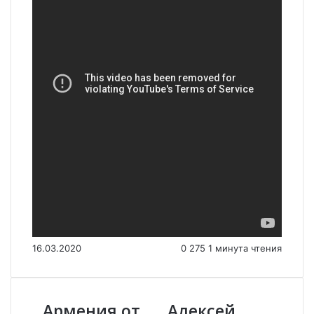
16.03.2020
0
275
1 минута чтения
Армения от
Алексей
А
А