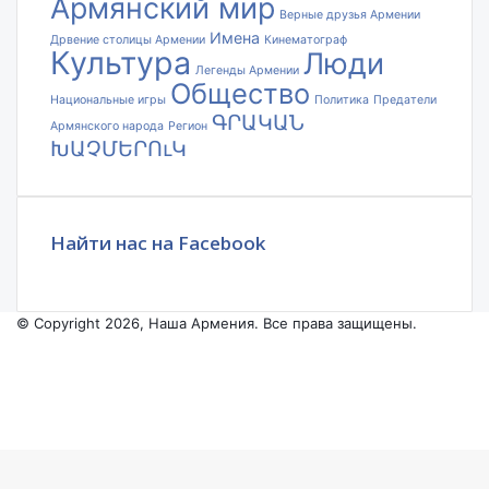
Армянский мир
Верные друзья Армении
Имена
Дрвение столицы Армении
Кинематограф
Культура
Люди
Легенды Армении
Общество
Национальные игры
Политика
Предатели
ԳՐԱԿԱՆ
Армянского народа
Регион
ԽԱՉՄԵՐՈւԿ
Найти нас на Facebook
© Copyright 2026, Наша Армения. Все права защищены.
Facebook
YouTube
Instagram
Facebook
X
VKontakte
Odnoklassniki
WhatsApp
Telegram
Viber
Back
to
top