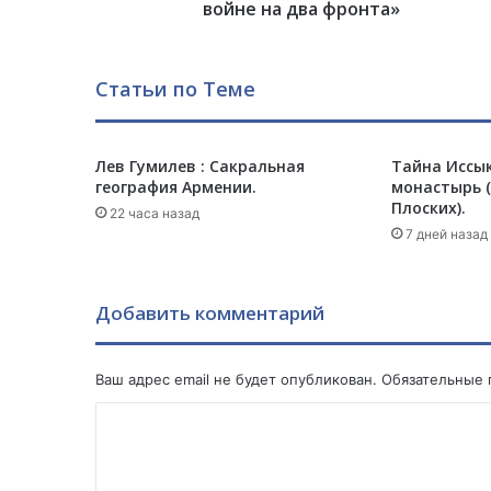
к
войне на два фронта»
с
п
е
Статьи по Теме
р
т
:
Лев Гумилев : Сакральная
Тайна Иссык
«
география Армении.
монастырь (
З
Плоских).
а
22 часа назад
б
7 дней назад
л
у
ж
Добавить комментарий
д
е
н
Ваш адрес email не будет опубликован.
Обязательные
и
я
К
Э
о
р
м
д