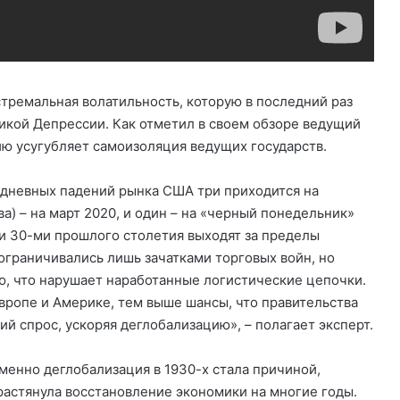
тремальная волатильность, которую в последний раз
икой Депрессии. Как отметил в своем обзоре ведущий
ию усугубляет самоизоляция ведущих государств.
идневных падений рынка США три приходится на
ва) – на март 2020, и один – на «черный понедельник»
и 30-ми прошлого столетия выходят за пределы
ограничивались лишь зачатками торговых войн, но
ию, что нарушает наработанные логистические цепочки.
вропе и Америке, тем выше шансы, что правительства
й спрос, ускоряя деглобализацию», – полагает эксперт.
менно деглобализация в 1930-х стала причиной,
растянула восстановление экономики на многие годы.