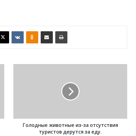
X
VKontakte
Odnoklassniki
Поделиться по электронной почте
Распечатать
Г
о
л
о
д
н
ы
е
ж
Голодные животные из-за отсутствия
и
в
туристов дерутся за еду.