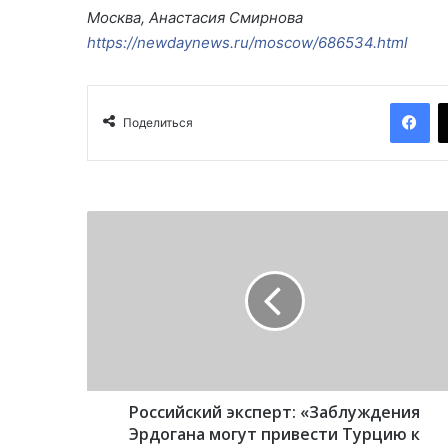
Москва, Анастасия Смирнова
https://newdaynews.ru/moscow/686534.html
Facebook
Поделиться
Р
о
с
с
и
й
с
к
и
Российский эксперт: «Заблуждения
й
э
Эрдогана могут привести Турцию к