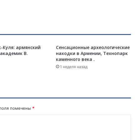
о
т
н
ы
е
и
з
-Куля: армянский
Сенсационные археологические
-
академик В.
находки в Армении, Технопарк
з
каменного века .
а
о
1 неделя назад
т
с
у
т
с
т
 поля помечены
*
в
и
я
т
у