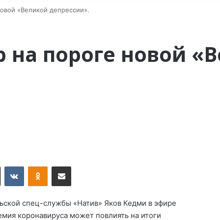
новой «Великой депрессии».
р на пороге новой «
X
VKontakte
Odnoklassniki
Поделиться по электронной почте
льской спец-службы «Натив» Яков Кедми в эфире
емия коронавируса может повлиять на итоги