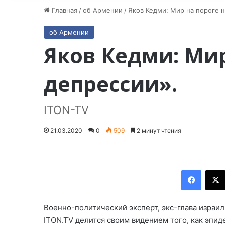
Главная
/
об Армении
/
Яков Кедми: Мир на пороге 
об Армении
Яков Кедми: Ми
депрессии».
ITON-TV
21.03.2020
0
509
2 минут чтения
Facebook
Военно-политический эксперт, экс-глава израи
ITON.TV делится своим видением того, как эпид