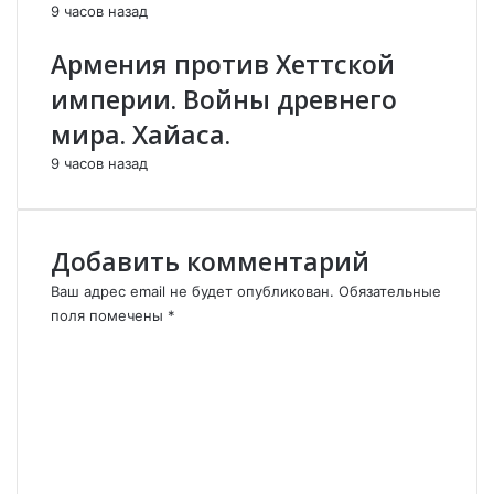
9 часов назад
н
с
э
Армения против Хеттской
к
т
и
н
империи. Войны древнего
й
о
мира. Хайаса.
х
г
л
р
9 часов назад
е
а
б
ф
.
и
я
Добавить комментарий
-
Ваш адрес email не будет опубликован.
В
Обязательные
о
поля помечены
*
л
К
г
о
а
м
э
м
т
е
о
н
А
т