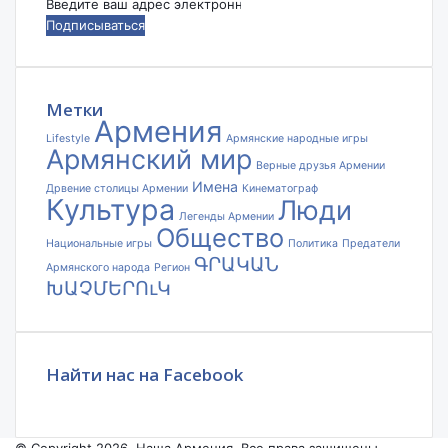
Введите
ваш
адрес
электронной
почты
Метки
Армения
Lifestyle
Армянские народные игры
Армянский мир
Верные друзья Армении
Имена
Дрвение столицы Армении
Кинематограф
Культура
Люди
Легенды Армении
Общество
Национальные игры
Политика
Предатели
ԳՐԱԿԱՆ
Армянского народа
Регион
ԽԱՉՄԵՐՈւԿ
Найти нас на Facebook
© Copyright 2026, Наша Армения. Все права защищены.