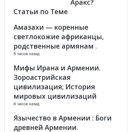
Аракс?
в
н
Статьи по Теме
а
:
ш
В
е
о
Амазахи — коренные
.
л
светлокожие африканцы,
С
г
п
а
родственные армянам .
а
,
8 часов назад
с
и
и
Мифы Ирана и Армении.
т
с
е
т
Зороастрийская
л
о
цивилизация; История
ь
р
н
и
мировых цивилизаций
ы
ч
8 часов назад
й
е
а
с
Язычество в Армении : Боги
р
к
м
а
древней Армении.
я
я