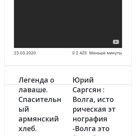
23.03.2020
0
2 425
Меньше минуты
Легенда о
Юрий
Л
Ю
е
р
лаваше.
Саргсян :
г
и
Спасительн
Волга, исто
е
й
н
С
ый
рическая эт
д
а
а
армянский
р
нография
о
г
хлеб.
-Волга это
л
с
а
я