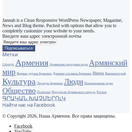
Jannah is a Clean Responsive WordPress Newspaper, Magazine,
News and Blog theme. Packed with options that allow you to
completely customize your website to your needs.
Введите ваш адрес электронной почты
Метки
Армения
Армянский
Lifestyle
Армянские народные игры
мир
Имена
Верные друзья Армении
Дрвение столицы Армении
Кинематограф
Культура
Люди
Легенды Армении
Национальные игры
Общество
Политика
Предатели Армянского народа
Регион
ԳՐԱԿԱՆ ԽԱՉՄԵՐՈւԿ
Найти нас на Facebook
© Copyright 2026, Наша Армения. Все права защищены.
Facebook
YouTube