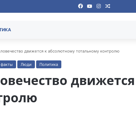
Facebook
YouTube
Instagram
Случайная
ТИКА
еловечество движется к абсолютному тотальному контролю
 факты
Люди
Политика
ловечество движется
тролю