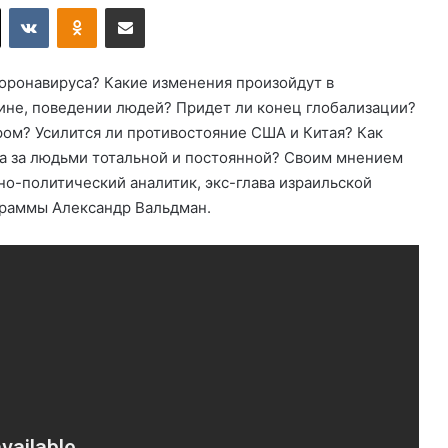
X
VKontakte
Odnoklassniki
Поделиться по электронной почте
оронавируса? Какие изменения произойдут в
не, поведении людей? Придет ли конец глобализации?
ом? Усилится ли противостояние США и Китая? Как
ка за людьми тотальной и постоянной? Своим мнением
но-политический аналитик, экс-глава израильской
граммы Александр Вальдман.