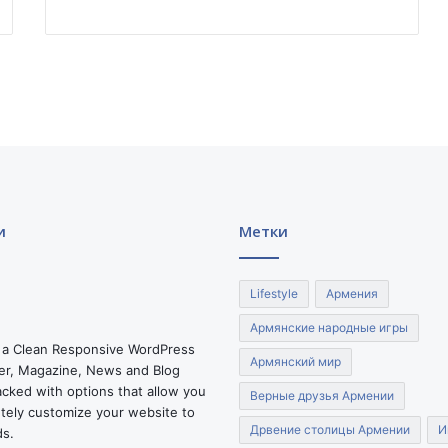
и
Метки
Lifestyle
Армения
Армянские народные игры
 a Clean Responsive WordPress
Армянский мир
r, Magazine, News and Blog
cked with options that allow you
Верные друзья Армении
tely customize your website to
Дрвение столицы Армении
И
ds.