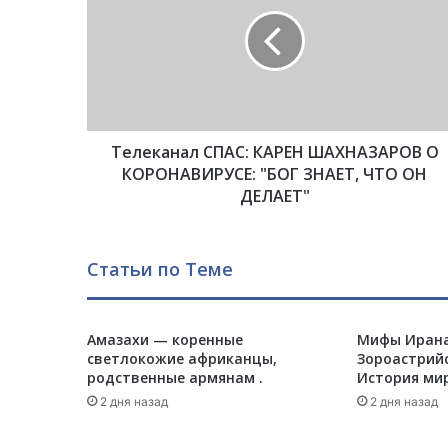
л
е
к
а
н
а
л
Телеканал СПАС: КАРЕН ШАХНАЗАРОВ О
С
П
КОРОНАВИРУСЕ: "БОГ ЗНАЕТ, ЧТО ОН
А
ДЕЛАЕТ"
С
:
К
Статьи по Теме
А
Р
Е
Амазахи — коренные
Мифы Ирана
Н
светлокожие африканцы,
Зороастрий
Ш
родственные армянам .
История ми
А
Х
2 дня назад
2 дня назад
Н
А