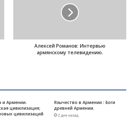
е
к
с
е
й
Р
о
Алексей Романов: Интервью
м
а
армянскому телевидению.
н
о
в
:
И
н
т
 и Армении.
Язычество в Армении : Боги
е
ская цивилизация;
древней Армении.
р
ровых цивилизаций
в
2 дня назад
ь
ю
а