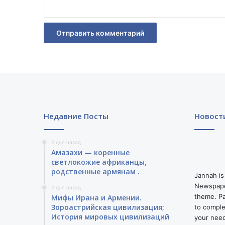
*
О
Г
З
Н
А
Е
Т
,
Ч
Т
О
Недавние Посты
Новост
О
Н
Д
2 дня назад
Амазахи — коренные
Е
светлокожие африканцы,
Л
родственные армянам .
А
Jannah is
Е
Newspape
2 дня назад
Т
theme. Pa
Мифы Ирана и Армении.
"
Зороастрийская цивилизация;
to comple
История мировых цивилизаций
your nee