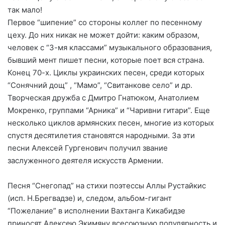
так мало!
Первое “шипение” со стороны коллег по песенному
цеху. До них никак не может дойти: каким образом,
человек с “3-мя классами” музыкального образования,
бывший мент пишет песни, которые поет вся страна.
Конец 70-х. Циклы украинских песен, среди которых
“Сонячний дощ” , “Мамо”, “Свитанкове село” и др.
Творческая дружба с Дмитро Гнатюком, Анатолием
Мокренко, группами “Арника” и “Чаривни гитари”. Еще
несколько циклов армянских песен, многие из которых
спустя десятилетия становятся народными. За эти
песни Алексей Гургенович получил звание
заслуженного деятеля искусств Армении.
Песня “Снегопад” на стихи поэтессы Аллы Рустайкис
(исп. Н.Брегвадзе) и, следом, альбом-гигант
“Пожелание” в исполнении Вахтанга Кикабидзе
приносят Алексею Экимяну всесоюзную популярность и