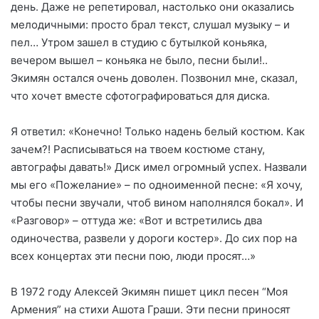
день. Даже не репетировал, настолько они оказались
мелодичными: просто брал текст, слушал музыку – и
пел… Утром зашел в студию с бутылкой коньяка,
вечером вышел – коньяка не было, песни были!..
Экимян остался очень доволен. Позвонил мне, сказал,
что хочет вместе сфотографироваться для диска.
Я ответил: «Конечно! Только надень белый костюм. Как
зачем?! Расписываться на твоем костюме стану,
автографы давать!» Диск имел огромный успех. Назвали
мы его «Пожелание» – по одноименной песне: «Я хочу,
чтобы песни звучали, чтоб вином наполнялся бокал». И
«Разговор» – оттуда же: «Вот и встретились два
одиночества, развели у дороги костер». До сих пор на
всех концертах эти песни пою, люди просят…»
В 1972 году Алексей Экимян пишет цикл песен “Моя
Армения” на стихи Ашота Граши. Эти песни приносят