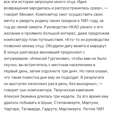
все эти истории затронули моего отца. Идея
возвращения зародилась и распространилась сразу», —
говорит Михаил. Композитор смог осуществить свою
мечту и увидеть родину своих предков в 1981 году, за
год до своей смерти. Руководство НКАО узнало о его
желании и проявило большой интерес, даже предложив
композитору план путешествия. «Кто-то из руководства
позвонил моему отцу. Обсудили дату визита и маршрут.
В конце разговора звонивший предложил с
энтузиазмом: «Алексей Гургенович, чтобы вам не было
скучно, вы встретитесь с местным населением в
первый день, затем отдохнете три дня». Но папа сказал,
что такая повестка дня ему не подходит. В результате
он выступал несколько раз в день, без выходных», —
говорит сын композитора. Творческая кампания
Алексея Экимяна длилась три недели. За это время ему
удалось побывать в Шуши, Степанакерте, Мартуни,
Чартаре, Тагаварде, Гадруте, Мартакерте. Летом 1981