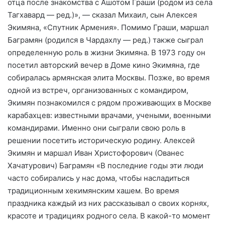
отца после знакомства с Ашотом Граши (родом из села
Тагхавард — ред.)», — сказал Михаил, сын Алексея
Экимяна, «Спутник Армения». Помимо Граши, маршал
Баграмян (родился в Чардахлу — ред.) также сыграл
определенную роль в жизни Экимяна. В 1973 году он
посетил авторский вечер в Доме кино Экимяна, где
собиралась армянская элита Москвы. Позже, во время
одной из встреч, организованных с командиром,
Экимян познакомился с рядом проживающих в Москве
карабахцев: известными врачами, учеными, военными
командирами. Именно они сыграли свою роль в
решении посетить историческую родину. Алексей
Экимян и маршал Иван Христофорович (Ованес
Хачатурович) Баграмян «В последние годы эти люди
часто собирались у нас дома, чтобы насладиться
традиционным хекимянским хашем. Во время
праздника каждый из них рассказывал о своих корнях,
красоте и традициях родного села. В какой-то момент