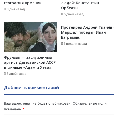
з
в
география Армении.
людей: Константин
д
а
Орбелян.
3 дня назад
е
н
5 дней назад
с
с
ь
к
Протеирей Андрей Ткачёв-
.
о
Маршал победы- Иван
г
Баграмян.
о
1 неделя назад
м
е
т
Фрунзик — заслуженный
артист Дагестанской АССР
р
в фильме «Адам и Хева».
о
5 дней назад
Добавить комментарий
Ваш адрес email не будет опубликован.
Обязательные поля
помечены
*