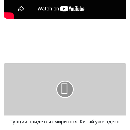
Т
у
р
ц
и
и
п
р
и
Турции придется смириться: Китай уже здесь.
д
е