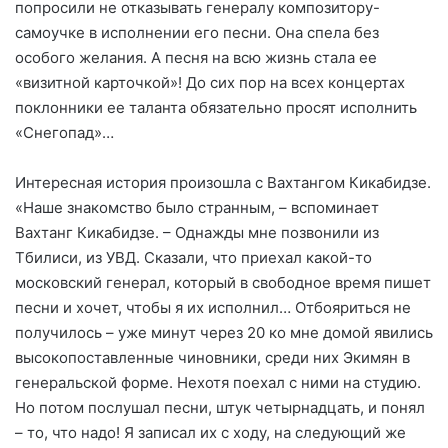
попросили не отказывать генералу композитору-
самоучке в исполнении его песни. Она спела без
особого желания. А песня на всю жизнь стала ее
«визитной карточкой»! До сих пор на всех концертах
поклонники ее таланта обязательно просят исполнить
«Снегопад»…
Интересная история произошла с Вахтангом Кикабидзе.
«Наше знакомство было странным, – вспоминает
Вахтанг Кикабидзе. – Однажды мне позвонили из
Тбилиси, из УВД. Сказали, что приехал какой-то
московский генерал, который в свободное время пишет
песни и хочет, чтобы я их исполнил… Отбояриться не
получилось – уже минут через 20 ко мне домой явились
высокопоставленные чиновники, среди них Экимян в
генеральской форме. Нехотя поехал с ними на студию.
Но потом послушал песни, штук четырнадцать, и понял
– то, что надо! Я записал их с ходу, на следующий же