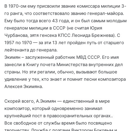
В 1970-ом ему присвоили звание комиссара милиции 3-
го ранга, что соответствовало званию генерал-майора.
Ему было тогда всего 43 года, и он был самым молодым
генералом милиции в СССР (не считая Юрия
Чурбанова, зятя генсека КПСС Леонида Брежнева). С
1957 по 1970 — за эти 13 лет пройден путь от старшего
лейтенанта до генерала.
Экимян – заслуженный работник МВД СССР. Его имя
занесли в Книгу почета Министерства внутренних дел
страны. Но эти регалии, обычно, вызывают большое
удивление у тех, кто знает и помнит песни композитора
Алексея Экимяна.
Скорей всего, А.Экимян — единственный в мире
композитор, который одновременно занимал
крупнейший пост в правоохранительных органах..
Все свободное от службы время было посвящено
творчеству. Дружба с поэтами Виктором Боковым и