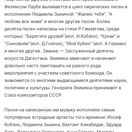
Феликсом Лаубе выливается в цикл лирических песен в
исполнении Людмилы Зыкиной: “Жалею тебя”, “А
любовь все жива” и многие другие песни. Более
десятка песен написаны на стихи Р.Гамзатова, среди
которых: “Берегите друзей”(исп. И.Кобзон), “Кунак” и
“Сыновьям”(исп. Д.Гнатюк), “Мой бубен” (исп. А.Герман)
и многие другие. Звание — Заслуженный деятель
искусств Дагестана. Экимяна замечают и начинают
довольно часто приглашать на разного рода
мероприятия с участием советского бомонда. Он
знакомится со многими выдающимися деятелями науки,
политики и культуры. Генерала Экимяна принимают в
Союз композиторов СССР.
Песни на написанную им музыку исполняли самые
популярные эстрадные артисты того времени: Иосиф
Кобзон, Людмила Зыкина, Вахтанг Кикабидзе, Эдуард
Хиль, Валентина Толкунова, Анна Герман, Муслим