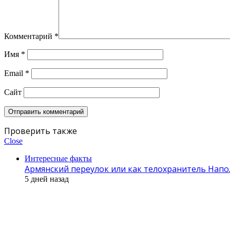
Комментарий
*
Имя
*
Email
*
Сайт
Проверить также
Close
Интересные факты
Армянский переулок или как телохранитель Напол
5 дней назад