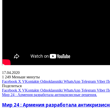
17.04.2020
1
249
Меньше минуты
Facebook
X
VKontakte
Odnoklassniki
WhatsApp
Telegram
Viber
П
Поделиться
Facebook
X
VKontakte
Odnoklassniki
WhatsApp
Telegram
Viber
П
Мир 24 : Армения разработала антикризисные решения.
Мир 24 : Армения разработала антикризис