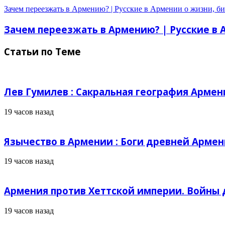
Зачем переезжать в Армению? | Русские в Армении о жизни, би
Зачем переезжать в Армению? | Русские в 
Статьи по Теме
Лев Гумилев : Сакральная география Армен
19 часов назад
Язычество в Армении : Боги древней Армен
19 часов назад
Армения против Хеттской империи. Войны д
19 часов назад