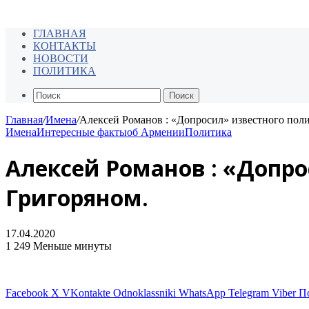
ГЛАВНАЯ
КОНТАКТЫ
НОВОСТИ
ПОЛИТИКА
Поиск
Главная
/
Имена
/
Алексей Романов : «Допросил» известного поли
Имена
Интересные факты
об Армении
Политика
Алексей Романов : «Допро
Григоряном.
17.04.2020
1
249
Меньше минуты
Facebook
X
VKontakte
Odnoklassniki
WhatsApp
Telegram
Viber
П