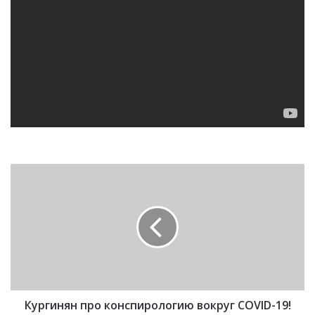
К
у
р
г
и
н
я
н
п
Кургинян про конспирологию вокруг COVID-19!
р