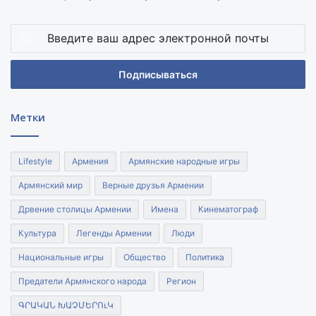
Введите
ваш
адрес
электронной
почты
Метки
Lifestyle
Армения
Армянские народные игры
Армянский мир
Верные друзья Армении
Дрвение столицы Армении
Имена
Кинематограф
Культура
Легенды Армении
Люди
Национальные игры
Общество
Политика
Предатели Армянского народа
Регион
ԳՐԱԿԱՆ ԽԱՉՄԵՐՈւԿ