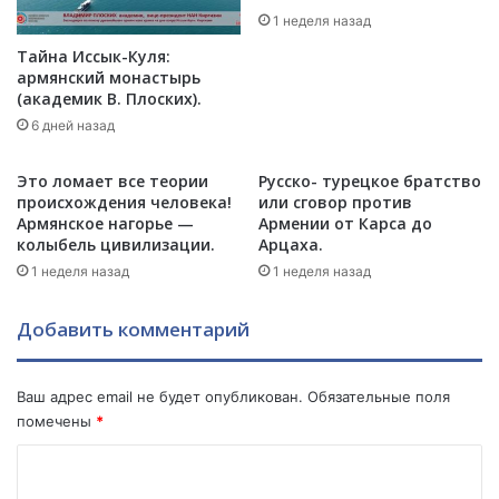
К
V
1 неделя назад
е
I
о
Тайна Иссык-Куля:
D
с
армянский монастырь
-
а
(академик В. Плоских).
1
я
6 дней назад
9
н
!
.
Это ломает все теории
Русско- турецкое братство
Ш
О
происхождения человека!
или сговор против
о
т
Армянское нагорье —
Армении от Карса до
к
ч
колыбель цивилизации.
Арцаха.
и
а
1 неделя назад
1 неделя назад
р
я
у
н
ю
Добавить комментарий
и
щ
е
и
п
е
Ваш адрес email не будет опубликован.
Обязательные поля
о
т
с
помечены
*
е
л
К
з
е
и
т
о