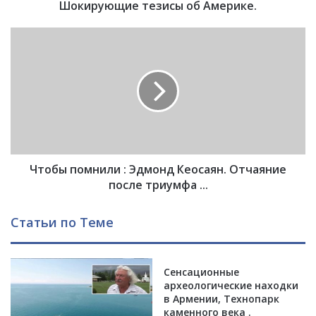
о
Шокирующие тезисы об Америке.
к
о
Ч
н
т
с
о
п
б
и
ы
р
п
о
о
л
м
о
н
г
Чтобы помнили : Эдмонд Кеосаян. Отчаяние
и
и
л
после триумфа ...
ю
и
в
:
Статьи по Теме
о
Э
к
д
р
м
у
Сенсационные
о
археологические находки
г
н
в Армении, Технопарк
C
д
каменного века .
O