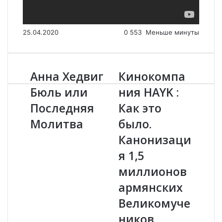
25.04.2020
0
553
Меньше минуты
Анна Хедвиг
Кинокомпа
А
К
н
и
Бюль или
ния HAYK :
н
н
Последняя
Как это
а
о
Х
к
Молитва
было.
е
о
д
м
Канонизаци
в
п
я 1,5
и
а
г
н
миллионов
Б
и
армянских
ю
я
л
H
Великомуче
ь
A
ников.
и
Y