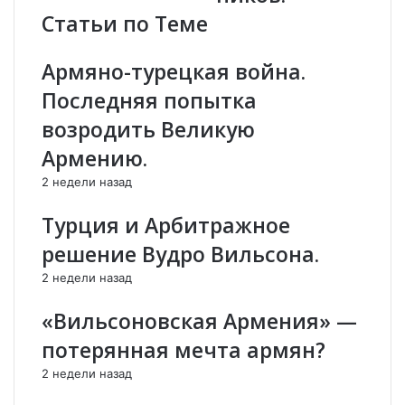
л
K
Статьи по Теме
и
:
П
К
Армяно-турецкая война.
о
а
с
к
Последняя попытка
л
э
возродить Великую
е
т
д
о
Армению.
н
б
2 недели назад
я
ы
я
л
Турция и Арбитражное
М
о
о
.
решение Вудро Вильсона.
л
К
2 недели назад
и
а
т
н
«Вильсоновская Армения» —
в
о
а
н
потерянная мечта армян?
и
2 недели назад
з
а