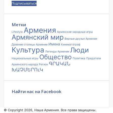
ваш
адрес
электронной
почты
Метки
Армения
Lifestyle
Армянские народные игры
Армянский мир
Верные друзья Армении
Имена
Дрвение столицы Армении
Кинематограф
Культура
Люди
Легенды Армении
Общество
Национальные игры
Политика
Предатели
ԳՐԱԿԱՆ
Армянского народа
Регион
ԽԱՉՄԵՐՈւԿ
Найти нас на Facebook
© Copyright 2026, Наша Армения. Все права защищены.