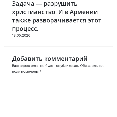
Задача — разрушить
ц
и
христианство. И в Армении
я
также разворачивается этот
1
,
процесс.
5
м
18.05.2026
и
л
л
Добавить комментарий
и
о
Ваш адрес email не будет опубликован.
Обязательные
н
поля помечены
*
о
К
в
о
а
м
р
м
м
е
я
н
н
т
с