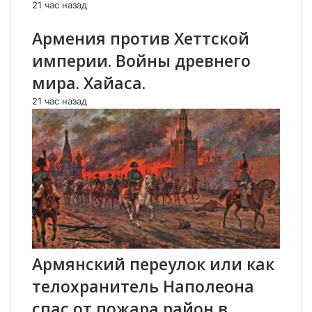
21 час назад
з
т
б
с
Армения против Хеттской
е
я
ж
н
империи. Войны древнего
н
е
мира. Хайаса.
о
и
м
з
21 час назад
у
б
.
е
ж
н
ы
й
«
к
р
а
х
Армянский переулок или как
»
телохранитель Наполеона
?
спас от пожара район в