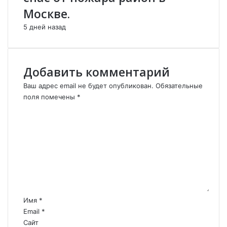
Москве.
5 дней назад
Добавить комментарий
Ваш адрес email не будет опубликован.
Обязательные
поля помечены
*
К
о
м
м
е
н
т
а
р
Имя
*
и
Email
*
й
Сайт