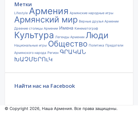
Метки
Армения
Lifestyle
Армянские народные игры
Армянский мир
Верные друзья Армении
Имена
Дрвение столицы Армении
Кинематограф
Культура
Люди
Легенды Армении
Общество
Национальные игры
Политика
Предатели
ԳՐԱԿԱՆ
Армянского народа
Регион
ԽԱՉՄԵՐՈւԿ
Найти нас на Facebook
© Copyright 2026, Наша Армения. Все права защищены.
Facebook
YouTube
Instagram
Facebook
X
VKontakte
Odnoklassniki
WhatsApp
Telegram
Viber