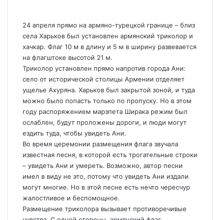
24 апреля прямо на армяно-турецкой границе – близ
села Харьков был установлен армянский триколор и
хачкар. Флаг 10 м в длину и 5 м в ширину развевается
на флагштоке высотой 21 м.
Триколор установлен прямо напротив города Ани:
село от исторической столицы Армении отделяет
ущелье Ахуряна. Харьков был закрытой зоной, и туда
можно было попасть только по пропуску. Но в этом
году распоряжением марзпета Ширака режим был
ослаблен, будут проложены дороги, и люди могут
ездить туда, чтобы увидеть Ани.
Во время церемонии размещения флага звучала
известная песня, в которой есть трогательные строки
– увидеть Ани и умереть. Возможно, автор песни
имел в виду не это, потому что увидеть Ани издали
могут многие. Но в этой песне есть нечто чересчур
жалостливое и беспомощное.
Размещение триколора вызывает противоречивые
чувства. С одной стороны, армянский флаг