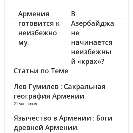
Армения
В
А
В
р
А
готовится к
Азербайджа
м
з
неизбежно
не
е
е
н
р
му.
начинается
и
б
я
а
неизбежны
г
й
й «крах»?
о
д
т
ж
Статьи по Теме
о
а
в
н
Лев Гумилев : Сакральная
и
е
т
н
география Армении.
с
а
21 час назад
я
ч
к
и
Язычество в Армении : Боги
н
н
е
а
древней Армении.
и
е