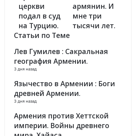
с
в
церкви
армянин. И
к
у
и
й
подал в суд
мне три
й
!
на Турцию.
тысячи лет.
к
П
а
о
Статьи по Теме
т
з
о
в
Лев Гумилев : Сакральная
л
о
и
л
география Армении.
к
ь
3 дня назад
о
м
с
н
Язычество в Армении : Боги
а
е
т
п
древней Армении.
А
р
3 дня назад
р
е
м
д
Армения против Хеттской
я
с
н
т
империи. Войны древнего
с
а
мира. Хайаса.
к
в