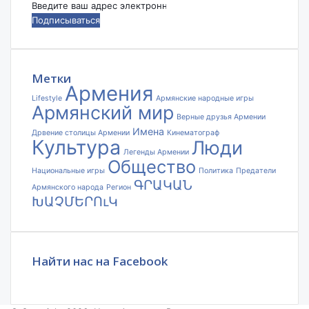
Введите
ваш
адрес
электронной
почты
Метки
Армения
Lifestyle
Армянские народные игры
Армянский мир
Верные друзья Армении
Имена
Дрвение столицы Армении
Кинематограф
Культура
Люди
Легенды Армении
Общество
Национальные игры
Политика
Предатели
ԳՐԱԿԱՆ
Армянского народа
Регион
ԽԱՉՄԵՐՈւԿ
Найти нас на Facebook