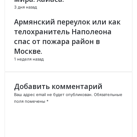
о
и
3 дня назад
й
т
ц
ь
Армянский переулок или как
е
с
телохранитель Наполеона
р
я
к
!
спас от пожара район в
в
Я
Москве.
и
а
п
р
1 неделя назад
о
м
д
я
а
н
л
и
Добавить комментарий
в
н
Ваш адрес email не будет опубликован.
с
.
Обязательные
у
И
поля помечены
*
д
м
К
н
н
о
а
е
м
Т
т
м
у
р
е