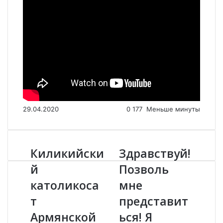
29.04.2020
0
177
Меньше минуты
Киликийски
Здравствуй!
К
З
и
д
й
Позволь
л
р
католикоса
мне
и
а
к
в
т
представит
и
с
й
Армянской
т
ься! Я