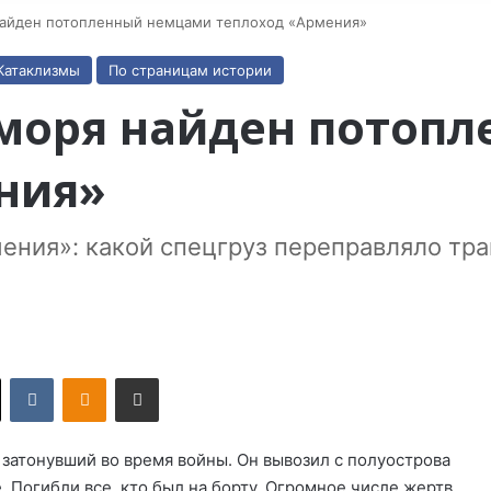
найден потопленный немцами теплоход «Армения»
Катаклизмы
По страницам истории
 моря найден потоп
ния»
ения»: какой спецгруз переправляло тра
X
VKontakte
Odnoklassniki
Поделиться по электронной почте
затонувший во время войны. Он вывозил с полуострова
 Погибли все, кто был на борту. Огромное числе жертв.