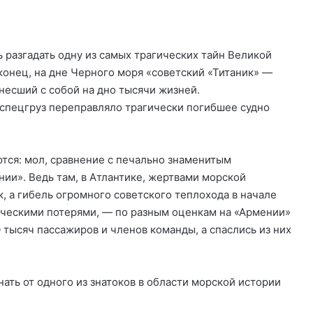
 разгадать одну из самых трагических тайн Великой
онец, на дне Черного моря «советский «Титаник» —
унесший с собой на дно тысячи жизней.
ся: мол, сравнение с печально знаменитым
ии». Ведь там, в Атлантике, жертвами морской
, а гибель огромного советского теплохода в начале
ческими потерями, — по разным оценкам на «Армении»
0 тысяч пассажиров и членов команды, а спаслись из них
ать от одного из знатоков в области морской истории