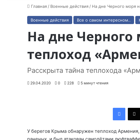
Главная
/
Военные действия
/
На дне Черного моря 
Военные действия
Все о самом интересном..
На дне Черного
теплоход «Арме
Расскрыта тайна теплохода «Арм
29.04.2020
0
228
5 минут чтения
Facebook
У берегов Крыма обнаружен теплоход Армения, 
раненых, и был атакован самолётами люфтваффе.