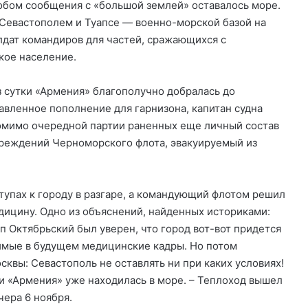
обом сообщения с «большой землей» оставалось море.
Севастополем и Туапсе — военно-морской базой на
лдат командиров для частей, сражающихся с
кое население.
з сутки «Армения» благополучно добралась до
авленное пополнение для гарнизона, капитан судна
помимо очередной партии раненных еще личный состав
чреждений Черноморского флота, эвакуируемый из
ступах к городу в разгаре, а командующий флотом решил
дицину. Одно из объяснений, найденных историками:
 Октябрьский был уверен, что город вот-вот придется
димые в будущем медицинские кадры. Но потом
квы: Севастополь не оставлять ни при каких условиях!
ни «Армения» уже находилась в море. – Теплоход вышел
чера 6 ноября.