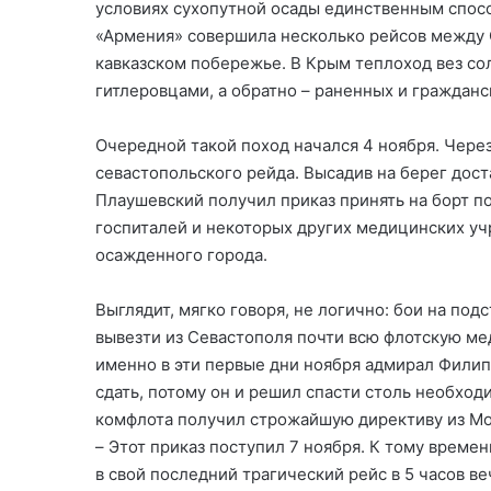
условиях сухопутной осады единственным спос
«Армения» совершила несколько рейсов между 
кавказском побережье. В Крым теплоход вез со
гитлеровцами, а обратно – раненных и гражданс
Очередной такой поход начался 4 ноября. Чере
севастопольского рейда. Высадив на берег дост
Плаушевский получил приказ принять на борт 
госпиталей и некоторых других медицинских у
осажденного города.
Выглядит, мягко говоря, не логично: бои на под
вывезти из Севастополя почти всю флотскую ме
именно в эти первые дни ноября адмирал Филипп
сдать, потому он и решил спасти столь необхо
комфлота получил строжайшую директиву из Мос
– Этот приказ поступил 7 ноября. К тому време
в свой последний трагический рейс в 5 часов ве