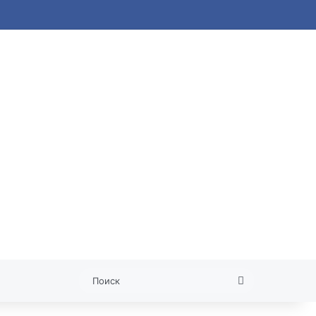
я статья
Поиск