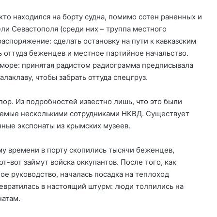
кто находился на борту судна, помимо сотен раненных и
и Севастополя (среди них – труппа местного
аспоряжение: сделать остановку на пути к кавказским
ть оттуда беженцев и местное партийное начальство.
 море: принятая радистом радиограмма предписывала
лаклаву, чтобы забрать оттуда спецгруз.
 пор. Из подробностей известно лишь, что это были
аемые несколькими сотрудниками НКВД. Существует
ные экспонаты из крымских музеев.
му времени в порту скопились тысячи беженцев,
т-вот займут войска оккупантов. После того, как
ое руководство, началась посадка на теплоход
ревратилась в настоящий штурм: люди толпились на
натам.