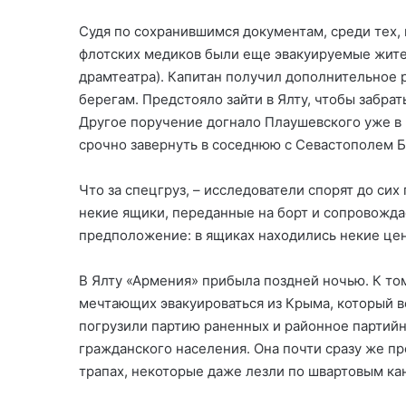
Судя по сохранившимся документам, среди тех, 
флотских медиков были еще эвакуируемые жител
драмтеатра). Капитан получил дополнительное р
берегам. Предстояло зайти в Ялту, чтобы забра
Другое поручение догнало Плаушевского уже в
срочно завернуть в соседнюю с Севастополем Ба
Что за спецгруз, – исследователи спорят до сих
некие ящики, переданные на борт и сопровожд
предположение: в ящиках находились некие цен
В Ялту «Армения» прибыла поздней ночью. К то
мечтающих эвакуироваться из Крыма, который во
погрузили партию раненных и районное партийн
гражданского населения. Она почти сразу же п
трапах, некоторые даже лезли по швартовым ка