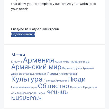
that allow you to completely customize your website to
your needs.
Введите
ваш
адрес
электронной
почты
Метки
Армения
Lifestyle
Армянские народные игры
Армянский мир
Верные друзья Армении
Имена
Дрвение столицы Армении
Кинематограф
Культура
Люди
Легенды Армении
Общество
Национальные игры
Политика
Предатели
ԳՐԱԿԱՆ
Армянского народа
Регион
ԽԱՉՄԵՐՈւԿ