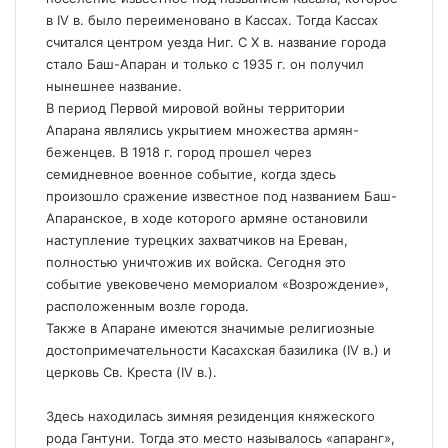
в IV в. было переименовано в Кассах. Тогда Кассах
считался центром уезда Ниг. С X в. название города
стало Баш-Апаран и только с 1935 г. он получил
нынешнее название.
В период Первой мировой войны территории
Апарана являлись укрытием множества армян-
беженцев. В 1918 г. город прошел через
семидневное военное событие, когда здесь
произошло сражение известное под названием Баш-
Апаранское, в ходе которого армяне остановили
наступление турецких захватчиков на Ереван,
полностью уничтожив их войска. Сегодня это
событие увековечено мемориалом «Возрождение»,
расположенным возле города.
Также в Апаране имеются значимые религиозные
достопримечательности Касахская базилика (IV в.) и
церковь Св. Креста (IV в.).
Здесь находилась зимняя резиденция княжеского
рода Гантуни. Тогда это место называлось «апаранг»,