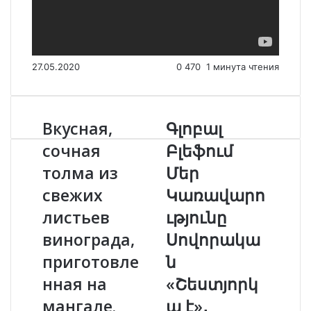
27.05.2020
0
470
1 минута чтения
Вкусная,
Գլոբալ
В
Գ
к
լ
сочная
Բլեֆում
у
ո
толма из
Մեր
с
բ
н
ա
свежих
Կառավարո
а
լ
я
листьев
Բ
ւթյունը
,
լ
винограда,
Սովորակա
с
ե
о
ֆ
приготовле
ն
ч
ո
нная на
«Շեստյորկ
н
ւ
а
մ
мангале.
ա է»․