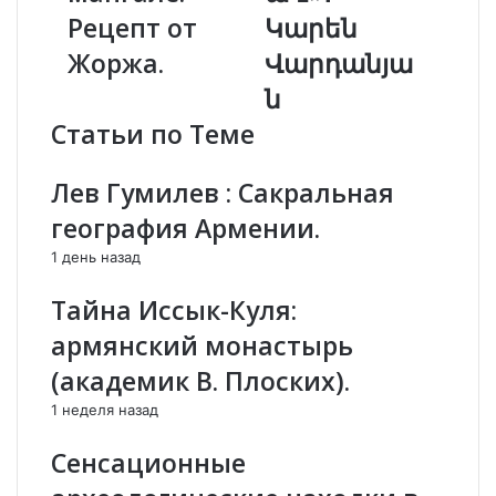
я
Մ
Рецепт от
Կարեն
т
ե
о
ր
Жоржа.
Վարդանյա
л
Կ
ն
м
ա
а
ռ
Статьи по Теме
и
ա
з
վ
Лев Гумилев : Сакральная
с
ա
в
ր
география Армении.
е
ո
1 день назад
ж
ւ
и
թ
Тайна Иссык-Куля:
х
յ
л
ո
армянский монастырь
и
ւ
(академик В. Плоских).
с
ն
т
ը
1 неделя назад
ь
Ս
е
ո
Сенсационные
в
վ
в
ո