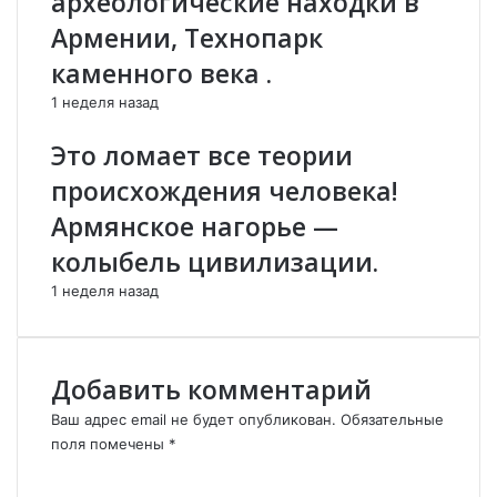
археологические находки в
и
ր
Армении, Технопарк
н
ա
каменного века .
о
կ
г
ա
1 неделя назад
р
ն
а
«
Это ломает все теории
д
Շ
происхождения человека!
а
ե
,
ս
Армянское нагорье —
п
տ
колыбель цивилизации.
р
յ
и
ո
1 неделя назад
г
ր
о
կ
т
ա
о
է
Добавить комментарий
в
»
л
․
Ваш адрес email не будет опубликован.
Обязательные
е
Կ
поля помечены
*
н
ա
К
н
ր
о