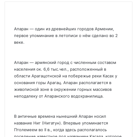
Апаран — один из древнейших городов Армении,
первое упоминание в летописи о нём сделано во 2
веке.
Апаран — армянский город с численным составом
населения ок. 6,6 тыс.чел., расположенный в
области Арагацотнской на побережье реки Касах у
основания горы Арагац. Апаран располагается в
живописной зоне в окружении горных массивов
неподалеку от Апаранского водохранилища.
В античные времена нынешний Апаран носил
название Ниг (Нигатун). Впервые упоминается
Птолемеем во II в., когда здесь располагалось
поселение известное под названием Касала, которое