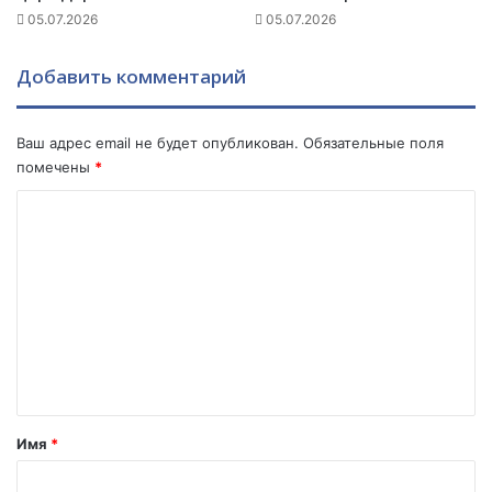
т
05.07.2026
05.07.2026
о
р
Добавить комментарий
о
й
б
Ваш адрес email не будет опубликован.
Обязательные поля
р
помечены
*
а
т
К
Х
о
а
й
м
к
м
а
.
е
н
т
а
Имя
*
р