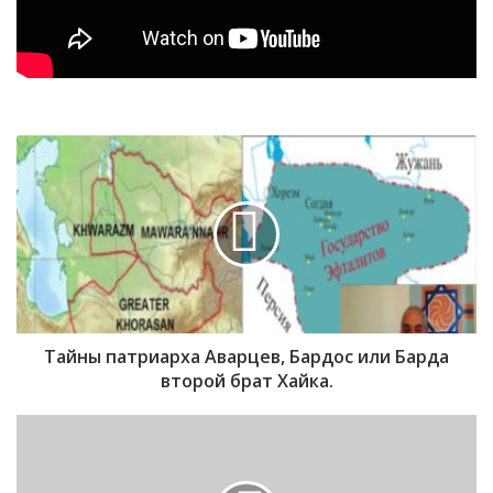
Т
а
й
н
ы
п
а
т
р
Тайны патриарха Аварцев, Бардос или Барда
и
а
второй брат Хайка.
р
х
Э
а
р
А
д