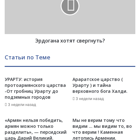
в
о
а
г
р
а
ц
н
е
а
в
х
,
Эрдогана хотят свергнуть?
о
Б
т
а
я
Статьи по Теме
р
т
д
с
о
в
с
УРАРТУ: история
Араратское царство (
е
протоармянского царства
Урарту ) и тайна
и
р
-От гробниц Урарту до
верховного бога Халди.
л
г
подземных городов
и
3 недели назад
н
3 недели назад
Б
у
а
т
р
ь
«Армян нельзя победить,
Мы не верим тому что
д
?
армян можно только
видим … мы видим то, во
а
разделить», — персидский
что верим ! Каменная
царь Дарий Великий.
летопись Армении.
в