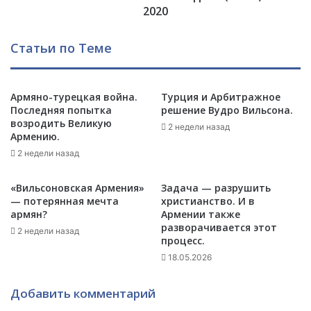
л
Е
2020
е
Н
н
И
Статьи по Теме
и
И
е
-
м
и
в
Армяно-турецкая война.
Турция и Арбитражное
т
с
Последняя попытка
решение Вудро Вильсона.
о
возродить Великую
в
г
2 недели назад
Армению.
я
и
з
2 недели назад
н
и
е
с
д
«Вильсоновская Армения»
Задача — разрушить
2
е
— потерянная мечта
христианство. И в
8
л
армян?
Армении также
-
разворачивается этот
и
2 недели назад
процесс.
л
(
е
H
18.05.2026
т
A
и
Y
Добавить комментарий
е
K