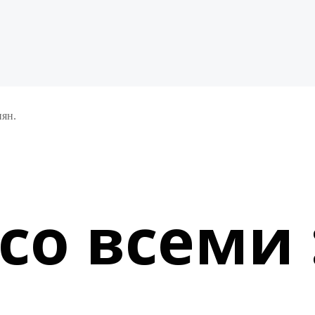
пян.
со всеми 