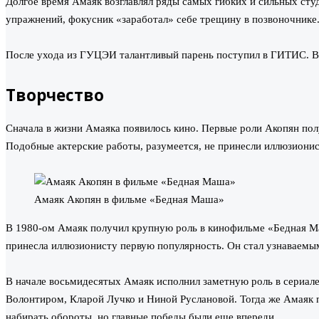
Долгое время Амаяк возглавлял ряды самых гибких и сильных сту
упражнений, фокусник «заработал» себе трещину в позвоночнике.
После ухода из ГУЦЭИ талантливый парень поступил в ГИТИС. В э
Творчество
Сначала в жизни Амаяка появилось кино. Первые роли Акопян пол
Подобные актерские работы, разумеется, не принесли иллюзиони
Амаяк Акопян в фильме «Бедная Маша»
В 1980-ом Амаяк получил крупную роль в кинофильме «Бедная Маш
принесла иллюзионисту первую популярность. Он стал узнаваемы
В начале восьмидесятых Амаяк исполнил заметную роль в сериал
Волонтиром, Кларой Лучко и Ниной Руслановой. Тогда же Амаяк 
набирать обороты, но главные победы были еще впереди.