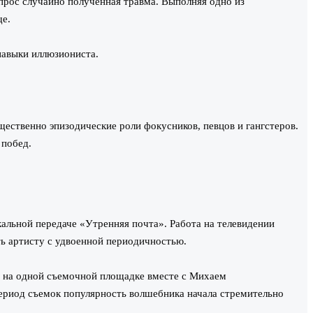
прос случайно полученная травма. Выполняя одно из
ще.
навыки иллюзиониста.
щественно эпизодические роли фокусников, певцов и гангстеров.
 побед.
альной передаче «Утренняя почта». Работа на телевидении
ь артисту с удвоенной периодичностью.
ь на одной съемочной площадке вместе с Михаем
ериод съемок популярность волшебника начала стремительно