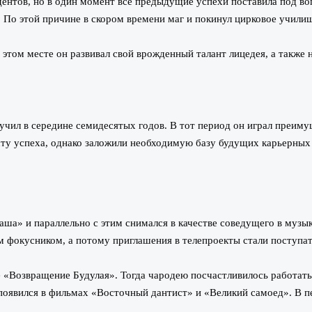
дентов, но в один момент все предыдущие успехи поставила под во
 По этой причине в скором времени маг и покинул цирковое учили
том месте он развивал свой врожденный талант лицедея, а также 
учил в середине семидесятых годов. В тот период он играл преиму
сту успеха, однако заложили необходимую базу будущих карьерных
а» и параллельно с этим снимался в качестве соведущего в музык
м фокусником, а потому приглашения в телепроекты стали поступат
е «Возвращение Будулая». Тогда чародею посчастливилось работат
появился в фильмах «Восточный дантист» и «Великий самоед». В п