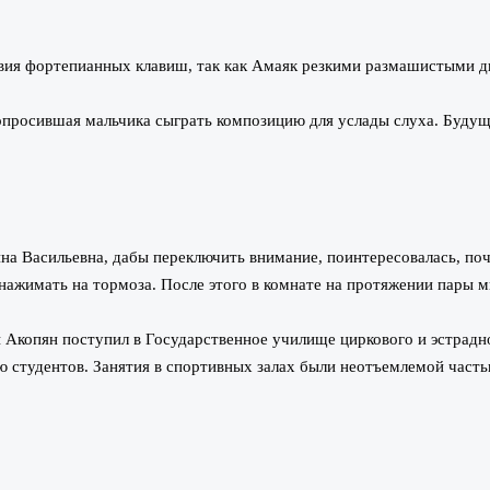
твия фортепианных клавиш, так как Амаяк резкими размашистыми д
опросившая мальчика сыграть композицию для услады слуха. Будущи
ина Васильевна, дабы переключить внимание, поинтересовалась, по
нажимать на тормоза. После этого в комнате на протяжении пары м
 Акопян поступил в Государственное училище циркового и эстрадног
 студентов. Занятия в спортивных залах были неотъемлемой часть