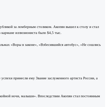
убликой за ломберным столиком. Акопян вышел к столу и стал
в кармане иллюзиониста было $4,5 тыс.
ильмах «Воры в законе», «Взбесившийся автобус», «Не сошлись
 успехи принесли ему Звание заслуженного артиста России, а
окойной ночи, малыши». Впоследствии Акопян стал постоянным