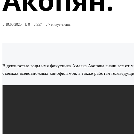
Акопян.
19.06.2020
0
357
7 минут чтения
В девяностые годы имя фокусника Амаяка Акопяна знали все от ма
съемках всевозможных кинофильмов, а также работал телеведущ