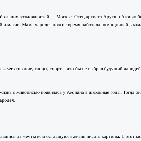
е больших возможностей — Москве. Отец артиста Арутюн Акопян б
 и магии. Мама чародея долгое время работала помощницей в кома
лся. Фехтование, танцы, спорт – что бы не выбрал будущий чародей
жизнь с живописью появилась у Акопяна в школьные годы. Тогда о
ародея.
завшись от мечты всю оставшуюся жизнь писать картины. В этот мо