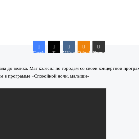
Facebook
X
VKontakte
Odnoklassniki
Поделиться по электронной почте
ла до велика. Маг колесил по городам со своей концертной програ
им в программе «Спокойной ночи, малыши».