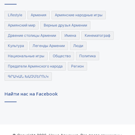
Lifestyle
Армения
Армянские народные игры
Армянский мир
Верные друзья Армении
Дрвение столицы Армении
Имена
Кинематограф
Культура
Легенды Армении
Люди
Национальные игры
Общество
Политика
Предатели Армянского народа
Регион
ԳՐԱԿԱՆ ԽԱՉՄԵՐՈւԿ
Найти нас на Facebook