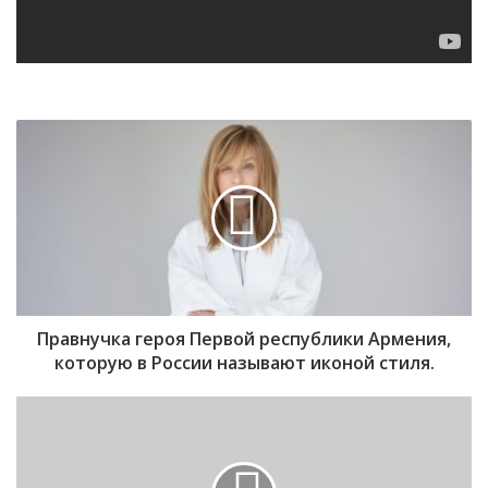
П
р
а
в
н
у
ч
к
а
Правнучка героя Первой республики Армения,
г
е
которую в России называют иконой стиля.
р
о
К
я
и
П
т
е
а