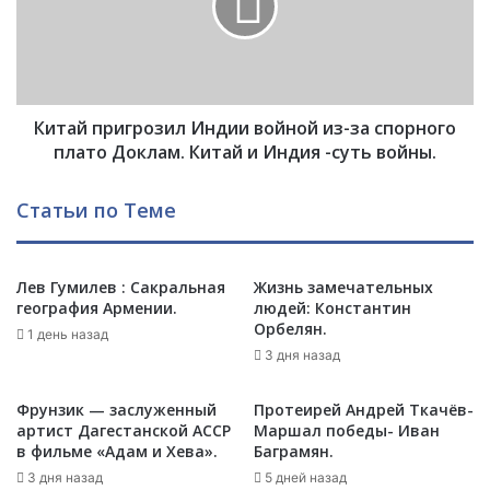
р
й
в
п
о
р
й
и
р
г
е
Китай пригрозил Индии войной из-за спорного
р
с
о
плато Доклам. Китай и Индия -суть войны.
п
з
у
и
Статьи по Теме
б
л
л
И
и
н
к
Лев Гумилев : Сакральная
Жизнь замечательных
д
география Армении.
людей: Константин
и
и
Орбелян.
А
и
1 день назад
р
в
3 дня назад
м
о
е
й
Фрунзик — заслуженный
Протеирей Андрей Ткачёв-
н
н
артист Дагестанской АССР
Маршал победы- Иван
и
о
в фильме «Адам и Хева».
Баграмян.
я
й
3 дня назад
5 дней назад