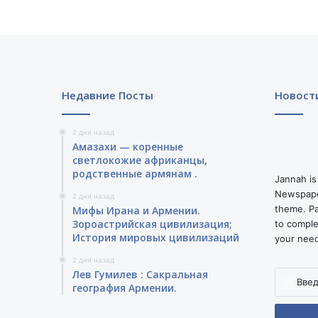
Недавние Посты
Новост
2 дня назад
Амазахи — коренные
светлокожие африканцы,
родственные армянам .
Jannah is
Newspape
2 дня назад
theme. Pa
Мифы Ирана и Армении.
Зороастрийская цивилизация;
to comple
История мировых цивилизаций
your nee
2 дня назад
Лев Гумилев : Сакральная
Введите
география Армении.
ваш
адрес