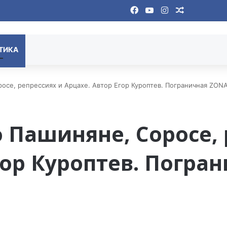
Facebook
YouTube
Instagram
Случайная
ТИКА
осе, репрессиях и Арцахе. Автор Егор Куроптев. Пограничная ZONA
 Пашиняне, Соросе, 
гор Куроптев. Погра