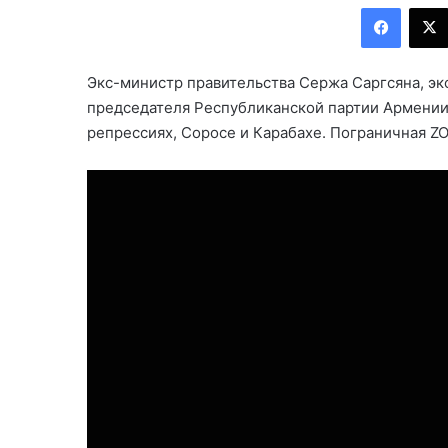
Facebook
Экс-министр правительства Сержа Саргсяна, эк
председателя Республиканской партии Армении 
репрессиях, Соросе и Карабахе. Пограничная ZO