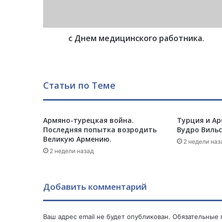
е
д
и
с Днем медицинского работника.
ц
и
н
с
к
Статьи по Теме
о
г
о
Армяно-турецкая война.
Турция и А
р
Последняя попытка возродить
Вудро Вильс
а
Великую Армению.
б
2 недели наз
2 недели назад
о
т
н
и
Добавить комментарий
к
а
.
Ваш адрес email не будет опубликован.
Обязательные