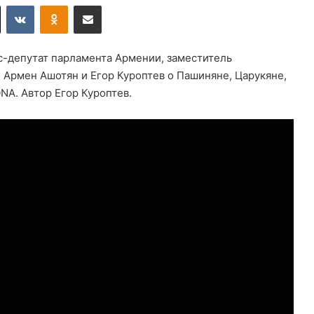
X
VKontakte
Odnoklassniki
Поделиться по электронной почте
с-депутат парламента Армении, заместитель
Армен Ашотян и Егор Куроптев о Пашиняне, Царукяне,
NA. Автор Егор Куроптев.