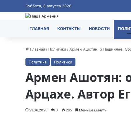
Суббота, 8 августа 2026
ГЛАВНАЯ
КОНТАКТЫ
НОВОСТИ
ПОЛИ
Главная
/
Политика
/
Армен Ашотян: о Пашиняне, Сор
Политика
Политики
Армен Ашотян: о
Арцахе. Автор Е
21.06.2020
0
265
Меньше минуты