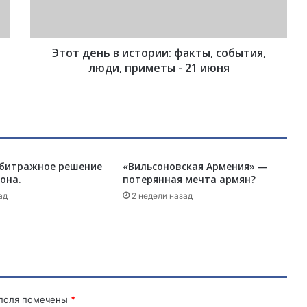
н
ь
в
Этот день в истории: факты, события,
и
с
люди, приметы - 21 июня
т
о
р
и
и
:
рбитражное решение
«Вильсоновская Армения» —
ф
она.
потерянная мечта армян?
а
к
ад
2 недели назад
т
ы
,
с
о
б
ы
 поля помечены
*