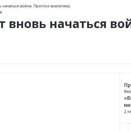
 начаться война. Прогноз аналитика.
и
т вновь начаться во
Пр
C
Вер
«В
l
o
ме
s
2 н
e