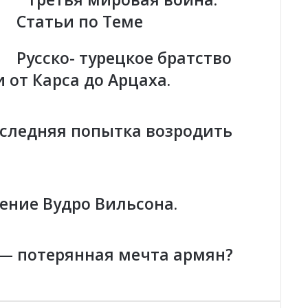
р
Статьи по Теме
ц
а
х
Русско- турецкое братство
а
 от Карса до Арцаха.
м
о
ж
е
оследняя попытка возродить
т
н
а
ч
а
ение Вудро Вильсона.
т
ь
с
я
— потерянная мечта армян?
Т
р
е
т