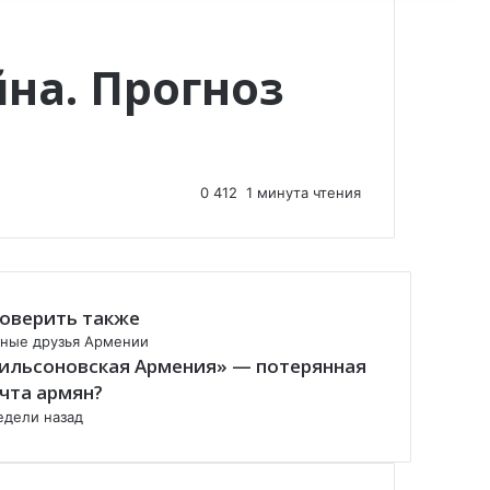
йна. Прогноз
0
412
1 минута чтения
оверить также
ные друзья Армении
ильсоновская Армения» — потерянная
чта армян?
едели назад