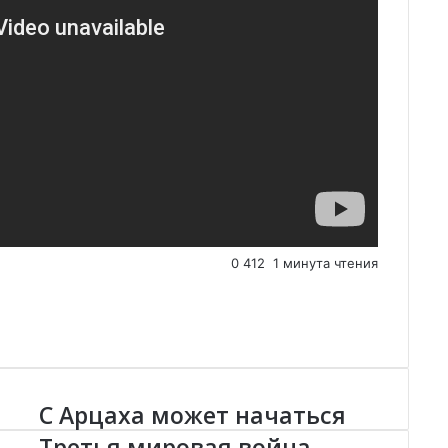
0
412
1 минута чтения
C Арцаха может начаться
C
А
Третья мировая война.