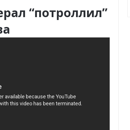
ерал “потроллил”
ва