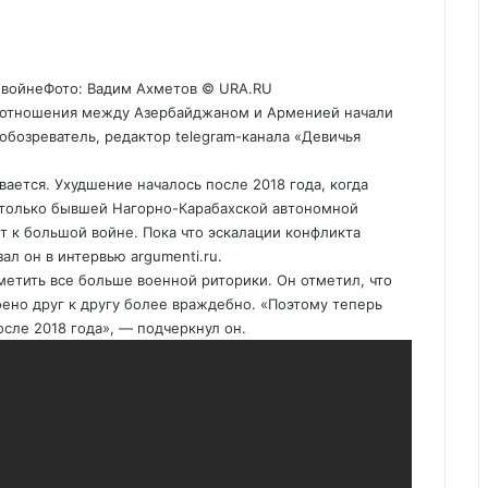
 войне
Фото: Вадим Ахметов © URA.RU
ку отношения между Азербайджаном и Арменией начали
 обозреватель, редактор telegram-канала «Девичья
ается. Ухудшение началось после 2018 года, когда
 только бывшей Нагорно-Карабахской автономной
ет к большой войне. Пока что эскалации конфликта
зал он в интервью
argumenti.ru
.
метить все больше военной риторики. Он отметил, что
ено друг к другу более враждебно. «Поэтому теперь
сле 2018 года», — подчеркнул он.