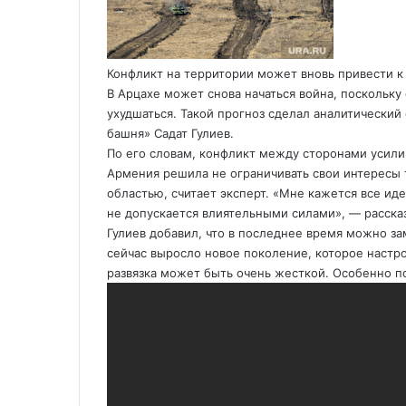
o
k
a
p
a
т
k
t
s
p
m
ь
e
s
с
n
я
Конфликт на территории может вновь привести к
i
п
В Арцахе может снова начаться война, посколь
k
о
ухудшаться. Такой прогноз сделал аналитический
i
э
башня» Садат Гулиев.
л
По его словам, конфликт между сторонами усилив
е
Армения решила не ограничивать свои интересы
к
областью, считает эксперт. «Мне кажется все ид
т
не допускается влиятельными силами», — расска
р
Гулиев добавил, что в последнее время можно за
о
сейчас выросло новое поколение, которое настро
н
развязка может быть очень жесткой. Особенно по
н
о
й
п
о
ч
т