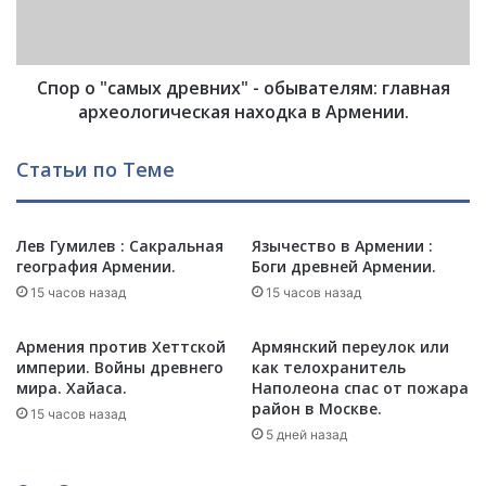
р
с
т
а
у
м
и
Спор о "самых древних" - обывателям: главная
ы
п
х
археологическая находка в Армении.
о
д
с
р
Статьи по Теме
л
е
е
в
е
н
г
Лев Гумилев : Сакральная
Язычество в Армении :
и
география Армении.
Боги древней Армении.
о
х
п
"
15 часов назад
15 часов назад
а
-
д
о
Армения против Хеттской
Армянский переулок или
е
б
империи. Войны древнего
как телохранитель
н
ы
мира. Хайаса.
Наполеона спас от пожара
и
в
район в Москве.
15 часов назад
я
а
5 дней назад
:
т
т
е