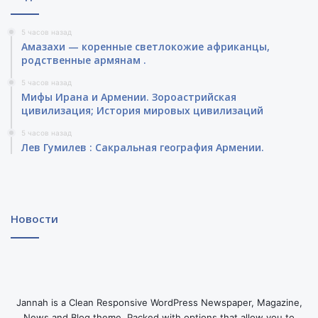
5 часов назад
Амазахи — коренные светлокожие африканцы,
родственные армянам .
5 часов назад
Мифы Ирана и Армении. Зороастрийская
цивилизация; История мировых цивилизаций
5 часов назад
Лев Гумилев : Сакральная география Армении.
Новости
Jannah is a Clean Responsive WordPress Newspaper, Magazine,
News and Blog theme. Packed with options that allow you to