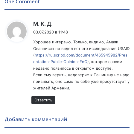
One Comment
а
л
й
я
н
м
ы
:
:
М. К. Д.
а
г
03.07.2020 в 11:48
р
л
х
а
Хорошее интервью. Только, видимо, Амаяк
е
в
Ованнисян не видел вот это исследование USAID
о
н
(
https://ru.scribd.com/document/465945982/Pres
л
а
entation-Public-Opinion-EnG
), которое совсем
о
я
недавно появилось в открытом доступе.
г
а
Если ему верить, недоверие к Пашиняну не надо
и
р
прививать, оно само по себе уже присутствует у
ч
х
жителей Армении.
е
е
с
о
Ответить
к
л
и
о
х
г
Добавить комментарий
р
и
а
ч