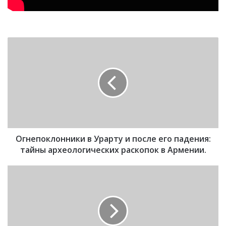
О
г
н
е
п
о
к
л
о
Огнепоклонники в Урарту и после его падения:
н
н
тайны археологических раскопок в Армении.
и
к
С
и
п
в
о
У
р
р
о
а
"