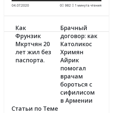
04.07.2020
0
982
1 минута чтения
Как
Брачный
К
Б
а
р
Фрунзик
договор: как
к
а
Мкртчян 20
Католикос
Ф
ч
р
н
лет жил без
Хримян
у
ы
н
паспорта.
й
Айрик
з
д
помогал
и
о
к
г
врачам
М
о
бороться с
к
в
р
о
сифилисом
т
р
в Армении
ч
:
я
к
Статьи по Теме
н
а