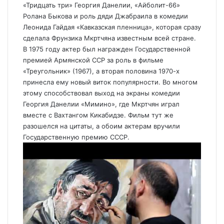
«Тридцать три» Георгия Данелии, «Айболит-66»
Ролана Быкова и роль дяди Джабраила в комедии
Леонида Гайдая «Кавказская пленница», которая сразу
сделала Фрунзика Мкртчяна известным всей стране.
В 1975 году актер был награжден Государственной
премией Армянской ССР за роль в фильме
«Треугольник» (1967), а вторая половина 1970-х
принесла ему новый виток популярности. Во многом
этому способствовал выход на экраны комедии
Георгия Данелии «Мимино», где Мкртчян играл
вместе с Вахтангом Кикабидзе. Фильм тут же
разошелся на цитаты, а обоим актерам вручили
Государственную премию СССР.