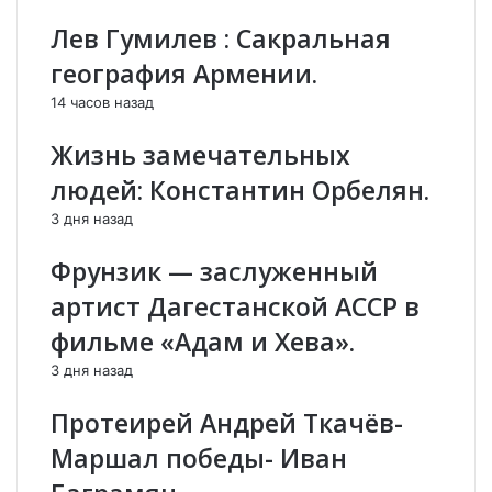
2
к
Лев Гумилев : Сакральная
0
К
л
а
география Армении.
е
т
14 часов назад
т
о
ж
л
Жизнь замечательных
и
и
л
к
людей: Константин Орбелян.
б
о
3 дня назад
е
с
з
Х
Фрунзик — заслуженный
п
р
а
и
артист Дагестанской АССР в
с
м
фильме «Адам и Хева».
п
я
о
н
3 дня назад
р
А
т
й
Протеирей Андрей Ткачёв-
а
р
Маршал победы- Иван
.
и
к