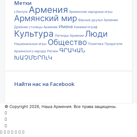
Метки
Армения
Lifestyle
Армянские народные игры
Армянский мир
Верные друзья Армении
Имена
Дрвение столицы Армении
Кинематограф
Культура
Люди
Легенды Армении
Общество
Национальные игры
Политика
Предатели
ԳՐԱԿԱՆ
Армянского народа
Регион
ԽԱՉՄԵՐՈւԿ
Найти нас на Facebook
© Copyright 2026, Наша Армения. Все права защищены.
Facebook
YouTube
Instagram
Facebook
X
VKontakte
Odnoklassniki
WhatsApp
Telegram
Viber