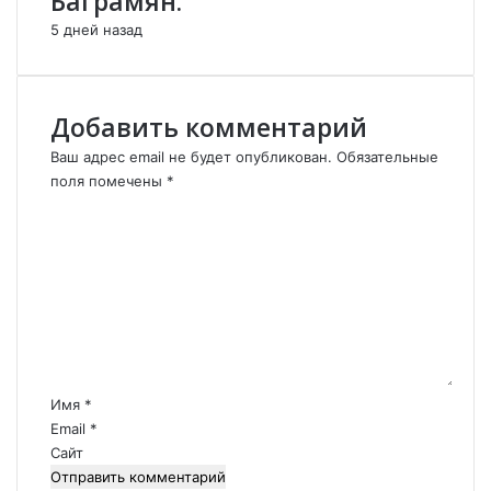
Баграмян.
п
5 дней назад
о
м
о
г
Добавить комментарий
а
л
Ваш адрес email не будет опубликован.
Обязательные
в
поля помечены
*
р
К
а
о
ч
м
а
м
м
е
б
н
о
т
р
а
о
р
т
Имя
*
ь
и
Email
*
с
й
Сайт
я
*
с