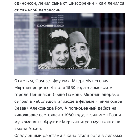
одиночкой, лечил сына от шизофрении и сам лечился
от тяжелой депрессии.
Отметим, Фрунзе (Фрунзик, Мгер) Мушегович
Мкртчян родился 4 июля 1930 года в армянском
городе Ленинакан (ныне Гюмри). Мкртчян впервые
сыграл в небольшом эпизоде в фильме «Тайна озера
Севан» Александра Роу. А полноценный дебют на
киноэкране состоялся в 1960 году, в фильме «Парни
музкоманды». Фрунзик Мкртчян играл музыканта по
имени Арсен.
Следующими работами в кино стали роли в фильмах