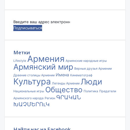
Введите
ваш
адрес
электронной
почты
Метки
Армения
Lifestyle
Армянские народные игры
Армянский мир
Верные друзья Армении
Имена
Дрвение столицы Армении
Кинематограф
Культура
Люди
Легенды Армении
Общество
Национальные игры
Политика
Предатели
ԳՐԱԿԱՆ
Армянского народа
Регион
ԽԱՉՄԵՐՈւԿ
Найти нас на Facebook