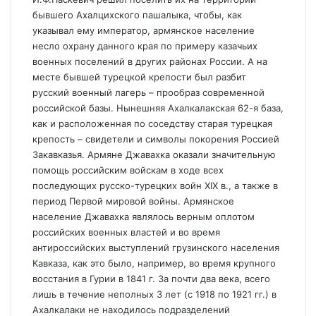
бывшего Ахалцихского пашалыка, чтобы, как
указывал ему император, армянское население
несло охрану данного края по примеру казачьих
военных поселений в других районах России. А на
месте бывшей турецкой крепости был разбит
русский военный лагерь – прообраз современной
российской базы. Нынешняя Ахалкалакская 62-я база,
как и расположенная по соседству старая турецкая
крепость – свидетели и символы покорения Россией
Закавказья. Армяне Джавахка оказали значительную
помощь российским войскам в ходе всех
последующих русско-турецких войн XIX в., а также в
период Первой мировой войны. Армянское
население Джавахка являлось верным оплотом
российских военных властей и во время
антироссийских выступлений грузинского населения
Кавказа, как это было, например, во время крупного
восстания в Гурии в 1841 г. За почти два века, всего
лишь в течение неполных 3 лет (с 1918 по 1921 гг.) в
Ахалкалаки не находилось подразделений