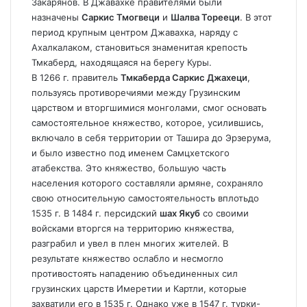
Закарянов. В Джавахке правителями были
назначены
Саркис Тмогвеци
и
Шалва Торееци
. В этот
период крупным центром Джавахка, наряду с
Ахалкалаком, становиться знаменитая крепость
Тмкаберд, находящаяся на берегу Куры.
В 1266 г. правитель
Тмкаберда Саркис Джахеци
,
пользуясь противоречиями между Грузинским
царством и вторгшимися монголами, смог основать
самостоятельное княжество, которое, усилившись,
включало в себя территории от Ташира до Эрзерума,
и было известно под именем Самцхетского
атабекства. Это княжество, большую часть
населения которого составляли армяне, сохраняло
свою относительную самостоятельность вплотьдо
1535 г. В 1484 г. персидский
шах Якуб
со своими
войсками вторгся на территорию княжества,
разграбил и увел в плен многих жителей. В
результате княжество ослабло и несмогло
противостоять нападению объединенных сил
грузинских царств Имеретии и Картли, которые
захватили его в 1535 г. Однако уже в 1547 г. турки-