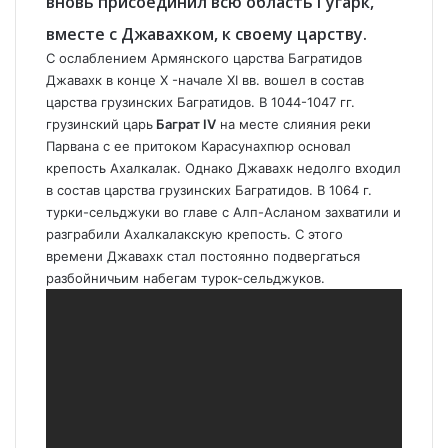
вновь присоединил всю область Гугарк,
вместе с Джавахком, к своему царству.
С ослаблением Армянского царства Багратидов
Джавахк в конце X -начале XI вв. вошел в состав
царства грузинских Багратидов. В 1044-1047 гг.
грузинский царь
Баграт IV
на месте слияния реки
Парвана с ее притоком Карасунахпюр основал
крепость Ахалкалак. Однако Джавахк недолго входил
в состав царства грузинских Багратидов. В 1064 г.
турки-сельджуки во главе с Алп-Асланом захватили и
разграбили Ахалкалакскую крепость. С этого
времени Джавахк стал постоянно подвергаться
разбойничьим набегам турок-сельджуков.