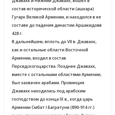
Джавахк и Нижний Джавахк, вошел в
состав исторической области (ашхара)
Гугарк Великой Армении, и находился в ее
составе до падения династии Аршакидовв
428 г.
В дальнейшем, вплоть до
VII в.
Джавахк,
как и остальные области Восточной
Армении, входил в состав
Персидскогоцарства. Позднее Джавахк,
вместе с остальными областями Армении,
был захвачен арабами. Провинция
Джавахк находилась под арабским
господством до конца IX в., когда царь
Армении
Смбат I Багратуни
(890-914 гг.)