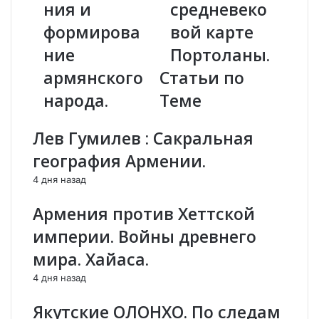
ния и
средневеко
о
м
формирова
вой карте
и
е
с
н
ние
Портоланы.
х
и
о
армянского
Статьи по
я
ж
н
народа.
Теме
д
а
е
с
н
р
Лев Гумилев : Сакральная
и
е
география Армении.
я
д
и
н
4 дня назад
ф
е
о
в
Армения против Хеттской
р
е
империи. Войны древнего
м
к
и
о
мира. Хайаса.
р
в
4 дня назад
о
о
в
й
Якутские ОЛОНХО. По следам
а
к