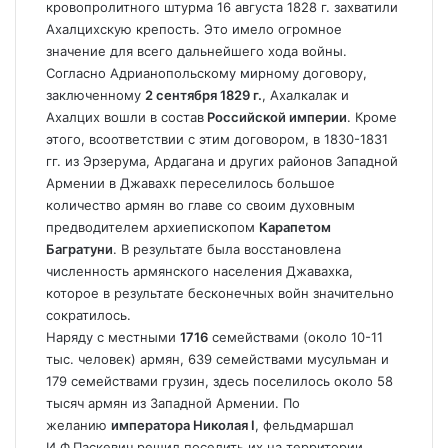
кровопролитного штурма 16 августа 1828 г. захватили
Ахалцихскую крепость. Это имело огромное
значение для всего дальнейшего хода войны.
Согласно Адрианопольскому мирному договору,
заключенному
2 сентября 1829 г.
, Ахалкалак и
Ахалцих вошли в состав
Российской империи
. Кроме
этого, всоответствии с этим договором, в 1830-1831
гг. из Эрзерума, Ардагана и других районов Западной
Армении в Джавахк переселилось большое
количество армян во главе со своим духовным
предводителем архиепископом
Карапетом
Багратуни
. В результате была восстановлена
численность армянского населения Джавахка,
которое в результате бесконечных войн значительно
сократилось.
Наряду с местными
1716
семействами (около 10-11
тыс. человек) армян, 639 семействами мусульман и
179 семействами грузин, здесь поселилось около 58
тысяч армян из Западной Армении. По
желанию
императора Николая I
, фельдмаршал
И.Ф.Паскевич решил поселить их на территории