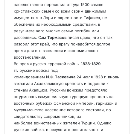
насильственно переселил оттуда 1500 свыше
христианских семей со всем своим движимым
имуществом в Лори и окрестности Тифлиса, не
обеспечив их необходимыми средствами, в
результате чего многие семьи погибли или
рассеялись. Сам
Тормасов
писал царю, что он так
разорил этот край, что врагу понадобится долгое
время для его заселения и экономического
восстановления.
Во время русско-турецкой войны
1828-1829
гг.
русские войска под
командованием
И.Ф.Паскевича
24 июля 1828 г. вновь
захватили Ахалкалакскую крепость и подошли к
стенам Ахалциха. Русским войскам предстояло
штурмовать самую сильную турецкую крепость на
восточных рубежах Османской империи, гарнизон и
мусульманское население которого состояли, по
свидетельству современников, из
наиболее воинственных жителей Турции. Однако
русские войска, в результате решительного и