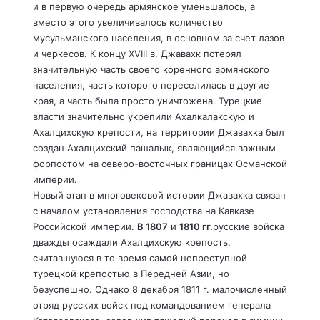
и в первую очередь армянское уменьшалось, а
вместо этого увеличивалось количество
мусульманского населения, в основном за счет лазов
и черкесов. К концу XVIII в. Джавахк потерял
значительную часть своего коренного армянского
населения, часть которого переселилась в другие
края, а часть была просто уничтожена. Турецкие
власти значительно укрепили Ахалкалакскую и
Ахалцихскую крепости, на территории Джавахка был
создан Ахалцихский пашалык, являющийся важным
форпостом на северо-восточных границах Османской
империи.
Новый этап в многовековой истории Джавахка связан
с началом установления господства на Кавказе
Российской империи.
В 1807
и
1810 гг.
русские войска
дважды осаждали Ахалцихскую крепость,
считавшуюся в то время самой непреступной
турецкой крепостью в Передней Азии, но
безуспешно. Однако 8 декабря 1811 г. малочисленный
отряд русских войск под командованием генерала