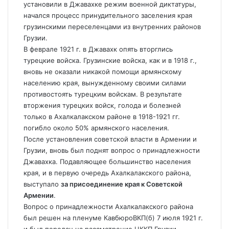
установили в Джавахке режим военной диктатуры,
начался процесс принудительного заселения края
грузинскими переселенцами из внутренних районов
Грузии.
В феврале 1921 г. в Джавахк опять вторглись
турецкие войска. Грузинские войска, как и в 1918 г.,
вновь не оказали никакой помощи армянскому
населению края, вынужденному своими силами
противостоять турецким войскам. В результате
вторжения турецких войск, голода и болезней
только в Ахалкалакском районе в 1918-1921 гг.
погибло около 50% армянского населения.
После установления советской власти в Армении и
Грузии, вновь был поднят вопрос о принадлежности
Джавахка. Подавляющее большинство населения
края, и в первую очередь Ахалкалакского района,
выступало
за присоединение края к Советской
Армении
.
Вопрос о принадлежности Ахалкалакского района
был решен на пленуме КавбюроВКП(б) 7 июля 1921 г.
и был передан на рассмотрение ЦККП Грузии.