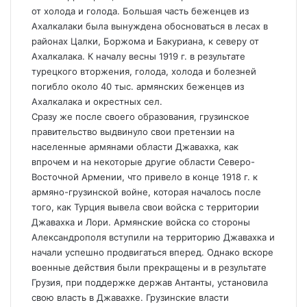
от холода и голода. Большая часть беженцев из
Ахалкалаки была вынуждена обосноваться в лесах в
районах Цалки, Боржома и Бакуриана, к северу от
Ахалкалака. К началу весны 1919 г. в результате
турецкого вторжения, голода, холода и болезней
погибло около 40 тыс. армянских беженцев из
Ахалкалака и окрестных сел.
Сразу же после своего образования, грузинское
правительство выдвинуло свои претензии на
населенные армянами области Джавахка, как
впрочем и на некоторые другие области Северо-
Восточной Армении, что привело в конце 1918 г. к
армяно-грузинской войне, которая началось после
того, как Турция вывела свои войска с территории
Джавахка и Лори. Армянские войска со стороны
Александрополя вступили на территорию Джавахка и
начали успешно продвигаться вперед. Однако вскоре
военные действия были прекращены и в результате
Грузия, при поддержке держав Антанты, установила
свою власть в Джавахке. Грузинские власти