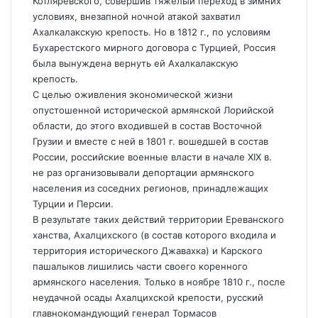
Котляревского, совершив тяжелый переход в зимних
условиях, внезапной ночной атакой захватил
Ахалкалакскую крепость. Но в 1812 г., по условиям
Бухарестского мирного договора с Турцией, Россия
была вынуждена вернуть ей Ахалкалакскую
крепость.
С целью оживления экономической жизни
опустошенной исторической армянской Лорийской
области, до этого входившей в состав Восточной
Грузии и вместе с ней в 1801 г. вошедшей в состав
России, российские военные власти в начале XIX в.
не раз организовывали депортации армянского
населения из соседних регионов, принадлежащих
Турции и Персии.
В результате таких действий территории Ереванского
ханства, Ахалцихского (в состав которого входила и
территория исторического Джавахка) и Карского
пашалыков лишились части своего коренного
армянского населения. Только в ноябре 1810 г., после
неудачной осады Ахалцихской крепости, русский
главнокомандующий генерал Тормасов