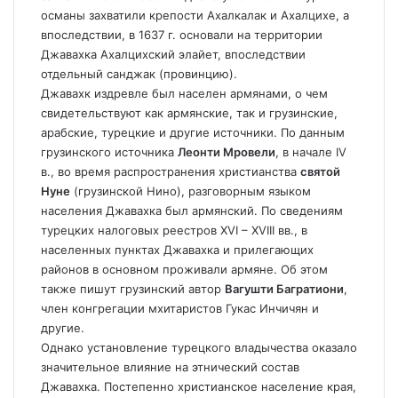
османы захватили крепости Ахалкалак и Ахалцихе, а
впоследствии, в 1637 г. основали на территории
Джавахка Ахалцихский элайет, впоследствии
отдельный санджак (провинцию).
Джавахк издревле был населен армянами, о чем
свидетельствуют как армянские, так и грузинские,
арабские, турецкие и другие источники. По данным
грузинского источника
Леонти Мровели
, в начале IV
в., во время распространения христианства
святой
Нуне
(грузинской Нино), разговорным языком
населения Джавахка был армянский. По сведениям
турецких налоговых реестров XVI – XVIII вв., в
населенных пунктах Джавахка и прилегающих
районов в основном проживали армяне. Об этом
также пишут грузинский автор
Вагушти Багратиони
,
член конгрегации мхитаристов Гукас Инчичян и
другие.
Однако установление турецкого владычества оказало
значительное влияние на этнический состав
Джавахка. Постепенно христианское население края,