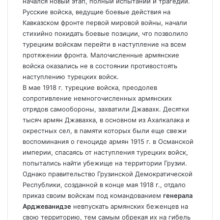
начался новый этап, полный испытаний и трагедий.
Русские войска, ведущие боевые действия на
Кавказском фронте первой мировой войны, начали
стихийно покидать боевые позиции, что позволило
турецким войскам перейти в наступление на всем
протяжении фронта. Малочисленные армянские
войска оказались не в состоянии противостоять
наступлению турецких войск.
В мае 1918 г. турецкие войска, преодолев
сопротивление немногочисленных армянских
отрядов самообороны, захватили Джавахк. Десятки
тысяч армян Джавахка, в основном из Ахалкалака и
окрестных сел, в памяти которых были еще свежи
воспоминания о геноциде армян 1915 г. в Османской
империи, спасаясь от наступления турецких войск,
попытались найти убежище на территории Грузии.
Однако правительство Грузинской Демократической
Республики, созданной в конце мая 1918 г., отдало
приказ своим войскам под командованием
генерала
Арджеванидзе
невпускать армянских беженцев на
свою территорию, тем самым обрекая их на гибель