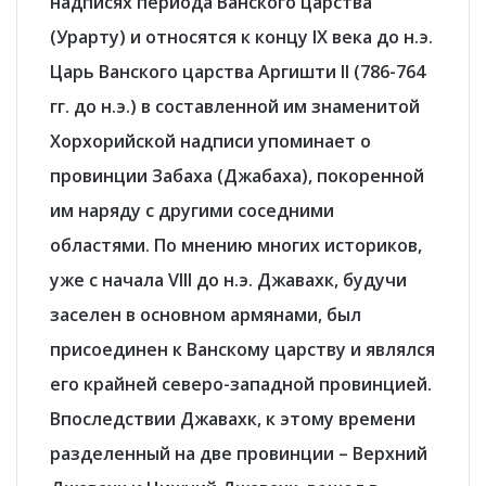
надписях
периода Ванского царства
(Урарту)
и относятся к концу IX века до н.э.
Царь Ванского царства Аргишти II (786-764
гг. до н.э.) в составленной им знаменитой
Хорхорийской надписи упоминает о
провинции Забаха (Джабаха), покоренной
им наряду с другими соседними
областями. По мнению многих историков,
уже с начала VIII до н.э. Джавахк, будучи
заселен в основном армянами, был
присоединен к Ванскому царству и являлся
его крайней северо-западной провинцией.
Впоследствии Джавахк, к этому времени
разделенный на две провинции – Верхний