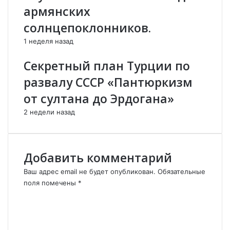
н
а
армянских
и
р
солнцепоклонников.
е
т
а
е
1 неделя назад
р
П
м
о
Секретный план Турции по
я
р
развалу СССР «Пантюркизм
н
т
с
о
от султана до Эрдогана»
к
л
2 недели назад
о
а
г
н
о
ы
н
.
Добавить комментарий
а
р
Ваш адрес email не будет опубликован.
Обязательные
о
поля помечены
*
д
К
а
о
.
м
м