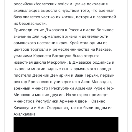
российских/советских войск и целые поколения
ахалкалакцев выросли с чувством того, что военная
база является частью их жизни, истории и гарантией
их безопасности.
Присоединение Джавахка к России имело большое
значение для нормальной жизни и деятельности
армянского населения края. Край стал одним из
центров торговли и ремесленничества на Кавказе,
усилиями Карапета Багратуни была открыта
известная школа Месропян. В Джавахке родились и
выросли многие видные сыны армянского народа –
писатели Дереник Демирчян и Ваан Терьян, первый
ректор Ереванского университета Акоп Манандян,
военный министр I Республики Армения Рубен Тер-
Минасян и многие другие. Из четырех премьер-
министров Республики Армения двое – Ованес
Качазнуни и Амо Огаджанян, также были родом из
Ахалкалака.