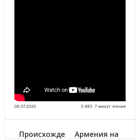
06.07.2020
0
883
7 минут чтения
Происхожде
Армения на
П
А
р
р