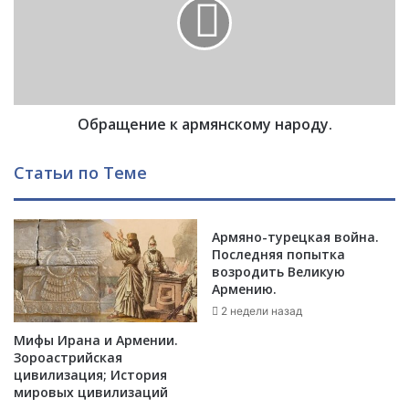
и
а
:
щ
ф
е
а
н
к
и
т
е
ы
Обращение к армянскому народу.
к
,
а
с
р
Статьи по Теме
о
м
б
я
ы
н
т
Армяно-турецкая война.
с
Последняя попытка
и
к
возродить Великую
я
о
Армению.
,
м
2 недели назад
л
у
ю
н
Мифы Ирана и Армении.
д
а
Зороастрийская
и
р
цивилизация; История
,
о
мировых цивилизаций
п