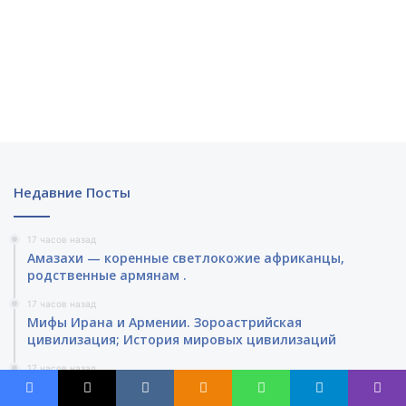
Недавние Посты
17 часов назад
Амазахи — коренные светлокожие африканцы,
родственные армянам .
17 часов назад
Мифы Ирана и Армении. Зороастрийская
цивилизация; История мировых цивилизаций
17 часов назад
Лев Гумилев : Сакральная география Армении.