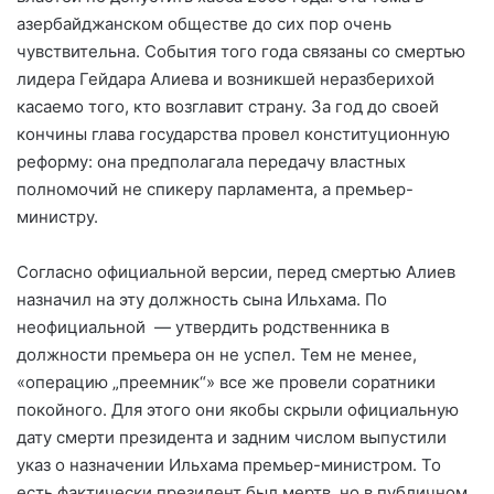
азербайджанском обществе до сих пор очень
чувствительна. События того года связаны со смертью
лидера Гейдара Алиева и возникшей неразберихой
касаемо того, кто возглавит страну. За год до своей
кончины глава государства провел конституционную
реформу: она предполагала передачу властных
полномочий не спикеру парламента, а премьер-
министру.
Согласно официальной версии, перед смертью Алиев
назначил на эту должность сына Ильхама. По
неофициальной
— утвердить родственника в
должности премьера он не успел. Тем не менее,
«операцию „преемник“» все же провели соратники
покойного. Для этого они якобы скрыли официальную
дату смерти президента и задним числом выпустили
указ о назначении Ильхама премьер-министром. То
есть фактически
президент был
мертв, но в публичном