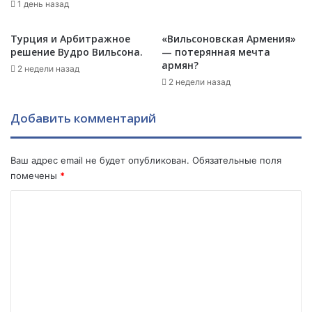
д
1 день назад
р
у
и
.
Турция и Арбитражное
«Вильсоновская Армения»
м
решение Вудро Вильсона.
— потерянная мечта
е
армян?
2 недели назад
т
2 недели назад
ы
–
Добавить комментарий
0
7
и
ю
Ваш адрес email не будет опубликован.
Обязательные поля
л
помечены
*
я
К
о
м
м
е
н