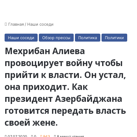
Главная
/
Наши соседи
Наши соседи
Обзор прессы
Политика
Политики
Мехрибан Алиева
провоцирует войну чтобы
прийти к власти. Он устал,
она приходит. Как
президент Азербайджана
готовится передать власть
своей жене.
07.07.2020
0
943
8 минут чтения