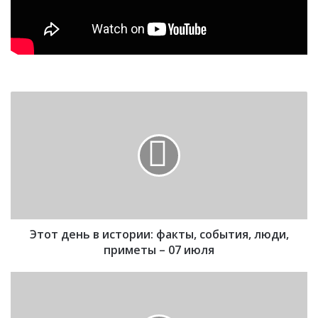
Э
т
о
т
д
е
н
ь
в
Этот день в истории: факты, события, люди,
и
с
приметы – 07 июля
т
о
О
р
б
и
р