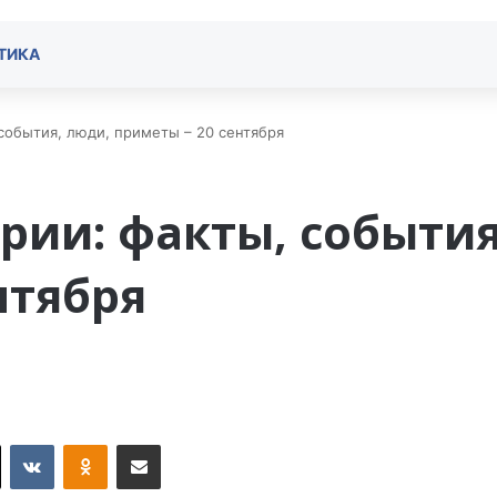
ТИКА
 события, люди, приметы – 20 cентября
ории: факты, события
нтября
X
VKontakte
Odnoklassniki
Поделиться по электронной почте