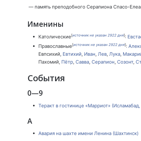
— память преподобного Серапиона Спасо-Елеаз
Именины
[
источник не указан 2922 дня
]
Католические
:
Евст
[
источник не указан 2922 дня
]
Православные
:
Алек
Евпсихий,
Евтихий
,
Иван
,
Лев
,
Лука
,
Макари
Пахомий,
Пётр
,
Савва
,
Серапион
,
Созонт
,
С
События
0—9
Теракт в гостинице «Марриот» (Исламабад,
А
Авария на шахте имени Ленина (Шахтинск)