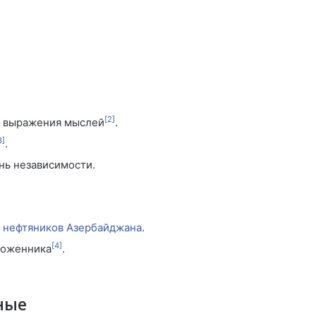
[2]
 выражения мыслей
.
3]
.
ь независимости.
 нефтяников Азербайджана
.
[4]
моженника
.
ные