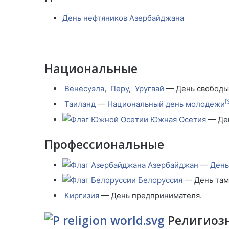
День нефтяников Азербайджана
Национальные
Венесуэла
,
Перу
,
Уругвай
— День свободы
[
Таиланд
—
Национальный день молодежи
Южная Осетия
— Ден
Профессиональные
Азербайджан
—
День
Белоруссия
— День та
Киргизия
— День предпринимателя.
Религиоз