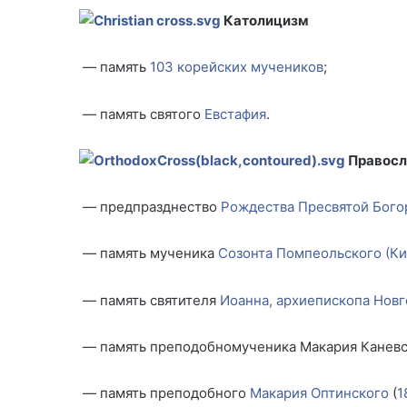
Католицизм
— память
103 корейских мучеников
;
— память святого
Евстафия
.
Правосл
— предпразднество
Рождества Пресвятой Бог
— память мученика
Созонта Помпеольского (Ки
— память святителя
Иоанна, архиепископа Нов
— память преподобномученика Макария Каневско
— память преподобного
Макария Оптинского
(
1