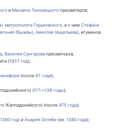
ого
и
Михаила Тихоницкого
пресвитеров;
а), митрополита Горьковского
, и с ним
Стефана
вгения (Выжвы)
,
Николая (Ащепьева)
, игуменов
а
,
Василия Сунгурова
пресвитеров,
ита (
1937 год
);
нисифора
(после
67 года
);
падокийского) (
117
—
138 годы
);
о (Каппадокийсого) (после
975 года
);
1380 год
) и
Андрея Осляби
(ок.
1380 года
);