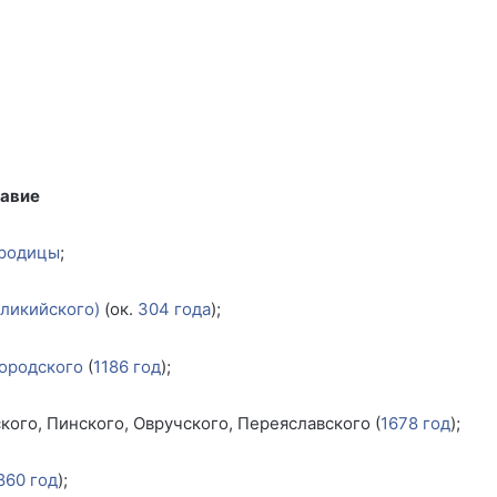
авие
ородицы
;
ликийского)
(ок.
304 года
);
городского
(
1186 год
);
го, Пинского, Овручского, Переяславского (
1678 год
);
860 год
);