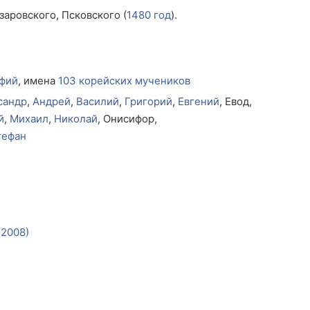
аровского, Псковского (
1480 год
).
афий
, имена
103 корейских мучеников
сандр
,
Андрей
,
Василий
,
Григорий
,
Евгений
, Евод,
й
,
Михаил
,
Николай
, Онисифор,
тефан
 2008)