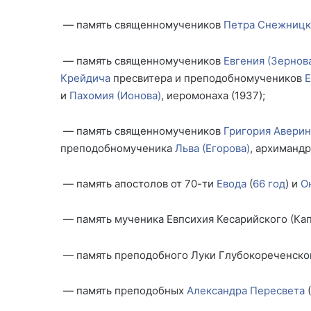
— память священномучеников
Петра Снежницк
— память священномучеников
Евгения (Зернов
Крейдича
пресвитера и преподобномучеников
Е
и
Пахомия (Ионова)
, иеромонаха (1937);
— память священномучеников
Григория Аверин
преподобномученика
Льва (Егорова)
, архимандр
— память апостолов от 70-ти
Евода
(
66 год
) и
О
— память мученика Евпсихия Кесарийского (Кап
— память преподобного Луки Глубокореченског
— память преподобных
Александра Пересвета
(