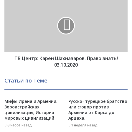
н
Т
о
В
в
Ц
с
е
к
н
и
т
й
р
:
:
к
К
а
ТВ Центр: Карен Шахназаров. Право знать!
а
р
р
03.10.2020
а
е
б
н
Статьи по Теме
а
Ш
х
а
с
х
к
Мифы Ирана и Армении.
Русско- турецкое братство
н
Зороастрийская
или сговор против
а
а
цивилизация; История
Армении от Карса до
я
з
мировых цивилизаций
Арцаха.
и
а
л
8 часов назад
1 неделя назад
р
и