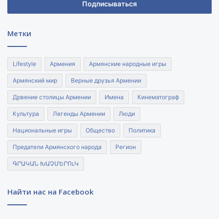
электронной
почты
Метки
Lifestyle
Армения
Армянские народные игры
Армянский мир
Верные друзья Армении
Дрвение столицы Армении
Имена
Кинематограф
Культура
Легенды Армении
Люди
Национальные игры
Общество
Политика
Предатели Армянского народа
Регион
ԳՐԱԿԱՆ ԽԱՉՄԵՐՈւԿ
Найти нас на Facebook