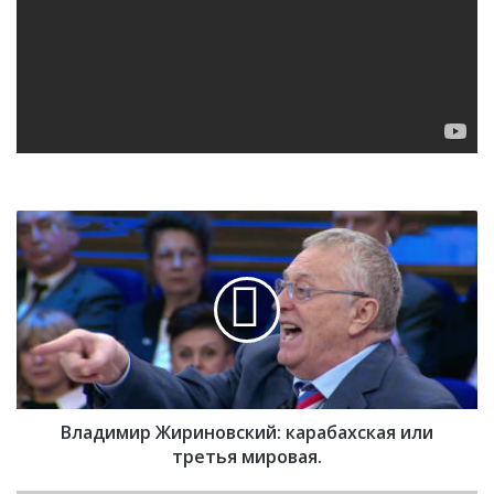
В
л
а
д
и
м
и
р
Ж
Владимир Жириновский: карабахская или
и
р
третья мировая.
и