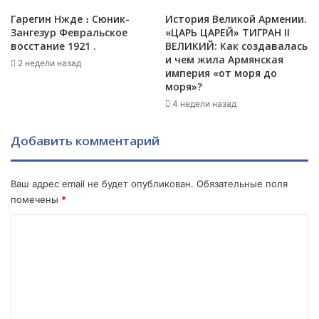
о
т
в
Гарегин Нжде ։ Сюник-
История Великой Армении.
р
.
Зангезур Февральское
«ЦАРЬ ЦАРЕЙ» ТИГРАН II
е
П
восстание 1921 .
ВЕЛИКИЙ: Как создавалась
т
и чем жила Армянская
р
2 недели назад
империя «от моря до
ь
а
моря»?
я
в
м
4 недели назад
о
и
з
р
н
Добавить комментарий
о
а
в
т
а
ь
Ваш адрес email не будет опубликован.
Обязательные поля
я
!
помечены
*
.
0
3
К
.
о
1
м
0
.
м
2
е
0