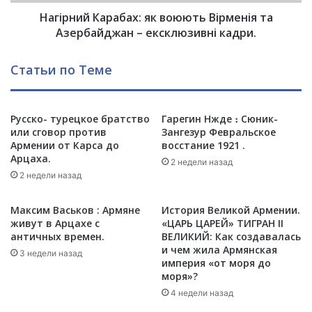
К
е
Нагірний Карабах: як воюють Вірменія та
а
м
р
Азербайджан – ексклюзивні кадри.
л
а
я
б
Статьи по Теме
.
а
С
х
т
:
е
Русско- турецкое братство
Гарегин Нжде ։ Сюник-
я
или сговор против
Зангезур Февральское
п
к
Армении от Карса до
восстание 1921 .
а
в
Арцаха.
н
о
2 недели назад
а
2 недели назад
ю
к
ю
е
т
Максим Васьков : Армяне
История Великой Армении.
р
ь
живут в Арцахе с
«ЦАРЬ ЦАРЕЙ» ТИГРАН II
т
В
античных времен.
ВЕЛИКИЙ: Как создавалась
–
и чем жила Армянская
і
3 недели назад
империя «от моря до
с
р
моря»?
а
м
м
4 недели назад
е
ы
н