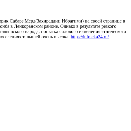
орик Сабарз Мерд(Захираддин Ибрагими) на своей странице в
онба в Ленкоранском районе. Однако в результате резкого
 талышского народа, попытка силового изменения этнического
 поселениях талышей очень высока.
https://infoteka24.ru/