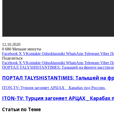
12.10.2020
0
680
Меньше минуты
Facebook
X
VKontakte
Odnoklassniki
WhatsApp
Telegram
Viber
П
Поделиться
Facebook
X
VKontakte
Odnoklassniki
WhatsApp
Telegram
Viber
П
ПОРТАЛ TALYSHISTANTIMES: Талышей на фронте расстрели
ПОРТАЛ TALYSHISTANTIMES: Талышей на фр
ITON-TV: Турция загоняет АРЦАХ _ Карабах под Россию.
ITON-TV: Турция загоняет АРЦАХ _ Карабах 
Статьи по Теме