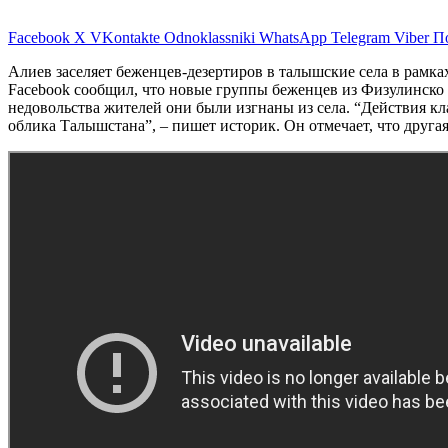
Facebook
X
VKontakte
Odnoklassniki
WhatsApp
Telegram
Viber
П
Алиев заселяет беженцев-дезертиров в талышские села в рамк
Facebook сообщил, что новые группы беженцев из Физулинско и
недовольства жителей они были изгнаны из села. “Действия к
облика Талышстана”, – пишет историк. Он отмечает, что друга