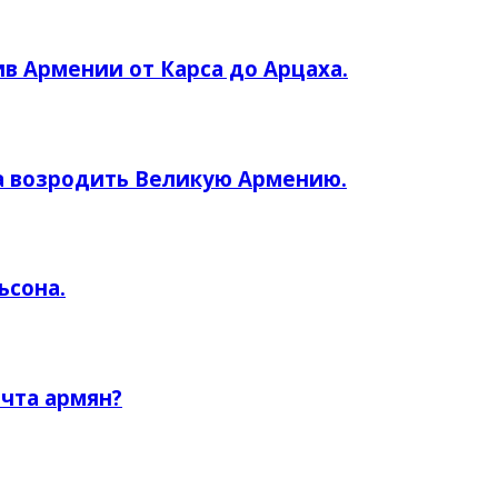
ив Армении от Карса до Арцаха.
а возродить Великую Армению.
ьсона.
чта армян?