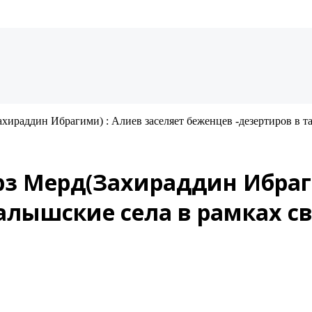
ираддин Ибрагими) : Алиев заселяет беженцев -дезертиров в т
з Мерд(Захираддин Ибраги
алышские села в рамках с