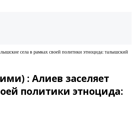
алышские села в рамках своей политики этноцида: талышский
ми) : Алиев заселяет
воей политики этноцида: