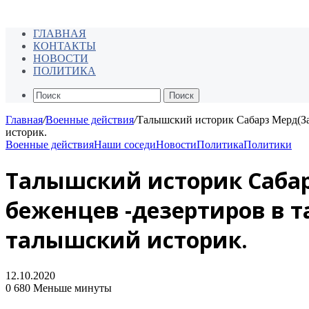
ГЛАВНАЯ
КОНТАКТЫ
НОВОСТИ
ПОЛИТИКА
Поиск
Главная
/
Военные действия
/
Талышский историк Сабарз Мерд(Зах
историк.
Военные действия
Наши соседи
Новости
Политика
Политики
Талышский историк Сабар
беженцев -дезертиров в т
талышский историк.
12.10.2020
0
680
Меньше минуты