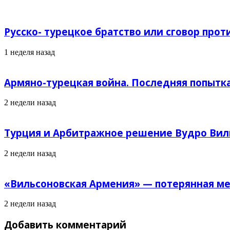
Русско- турецкое братство или сговор прот
1 неделя назад
Армяно-турецкая война. Последняя попытк
2 недели назад
Турция и Арбитражное решение Вудро Вил
2 недели назад
«Вильсоновская Армения» — потерянная ме
2 недели назад
Добавить комментарий