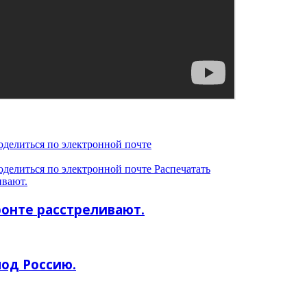
оделиться по электронной почте
оделиться по электронной почте
Распечатать
вают.
онте расстреливают.
под Россию.