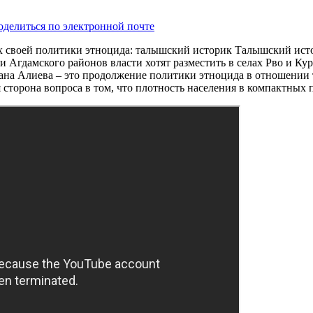
оделиться по электронной почте
ах своей политики этноцида: талышский историк Талышский ист
 Агдамского районов власти хотят разместить в селах Рво и Кур
лана Алиева – это продолжение политики этноцида в отношении
я сторона вопроса в том, что плотность населения в компактных