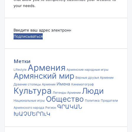
your needs.
Введите
ваш
адрес
электронной
почты
Метки
Армения
Lifestyle
Армянские народные игры
Армянский мир
Верные друзья Армении
Имена
Дрвение столицы Армении
Кинематограф
Культура
Люди
Легенды Армении
Общество
Национальные игры
Политика
Предатели
ԳՐԱԿԱՆ
Армянского народа
Регион
ԽԱՉՄԵՐՈւԿ