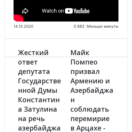
14.10.2020
0
683
Меньше минуты
Жесткий
Майк
Ж
М
е
а
ответ
Помпео
с
й
депутата
призвал
т
к
к
П
Государстве
Армению и
и
о
й
нной Думы
м
Азербайджа
о
п
Константин
н
т
е
в
о
а Затулина
соблюдать
е
п
на речь
перемирие
т
р
д
и
азербайджа
в Арцахе -
е
з