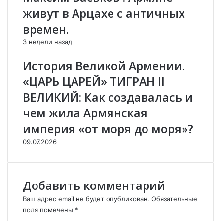
Д
н
живут в Арцахе с античных
у
с
времен.
м
о
ы
б
3 недели назад
К
л
о
ю
История Великой Армении.
н
д
«ЦАРЬ ЦАРЕЙ» ТИГРАН II
с
а
т
т
ВЕЛИКИЙ: Как создавалась и
а
ь
чем жила Армянская
н
п
т
е
империя «от моря до моря»?
и
р
н
е
09.07.2026
а
м
З
и
а
р
Добавить комментарий
т
и
у
е
Ваш адрес email не будет опубликован.
Обязательные
л
в
поля помечены
*
и
А
К