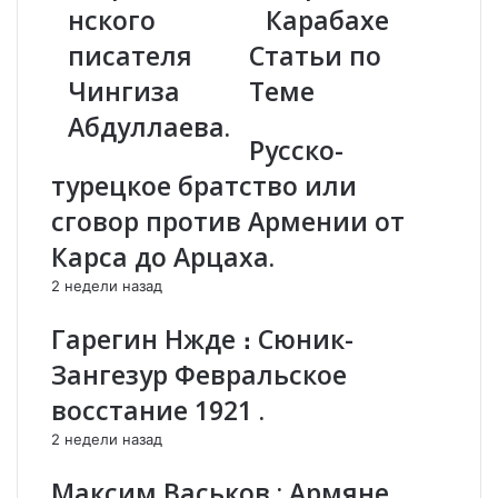
нского
Карабахе
п
в
у
а
писателя
Статьи по
т
л
Чингиза
Теме
а
А
т
р
Абдуллаева.
а
м
Русско-
Г
е
турецкое братство или
о
н
с
и
сговор против Армении от
у
ю
Карса до Арцаха.
д
и
а
А
2 недели назад
р
з
с
е
Гарегин Нжде ։ Сюник-
т
р
Зангезур Февральское
в
б
е
а
восстание 1921 .
н
й
2 недели назад
н
д
о
ж
Максим Васьков : Армяне
й
а