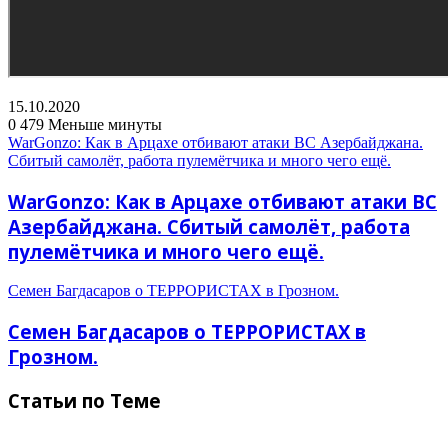
15.10.2020
0
479
Меньше минуты
WarGonzo: Как в Арцахе отбивают атаки ВС Азербайджана.
Сбитый самолёт, работа пулемётчика и много чего ещё.
WarGonzo: Как в Арцахе отбивают атаки ВС
Азербайджана. Сбитый самолёт, работа
пулемётчика и много чего ещё.
Семен Багдасаров о TEPPOPИСTAX в Грозном.
Семен Багдасаров о TEPPOPИСTAX в
Грозном.
Статьи по Теме