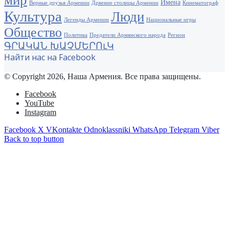
Имена
Верные друзья Армении
Дрвение столицы Армении
Кинематограф
Культура
Люди
Легенды Армении
Национальные игры
Общество
Политика
Предатели Армянского народа
Регион
ԳՐԱԿԱՆ ԽԱՉՄԵՐՈւԿ
Найти нас на Facebook
© Copyright 2026, Наша Армения. Все права защищены.
Facebook
YouTube
Instagram
Facebook
X
VKontakte
Odnoklassniki
WhatsApp
Telegram
Viber
Back to top button