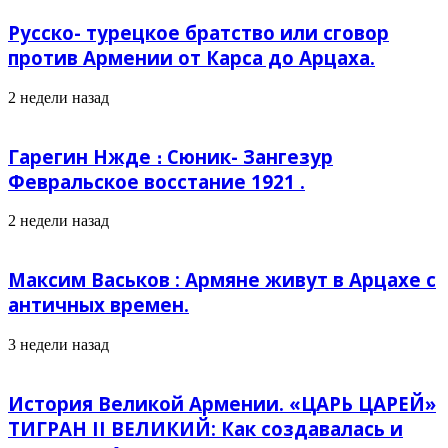
Русско- турецкое братство или сговор
против Армении от Карса до Арцаха.
2 недели назад
Гарегин Нжде ։ Сюник- Зангезур
Февральское восстание 1921 .
2 недели назад
Максим Васьков : Армяне живут в Арцахе с
античных времен.
3 недели назад
История Великой Армении. «ЦАРЬ ЦАРЕЙ»
ТИГРАН II ВЕЛИКИЙ: Как создавалась и