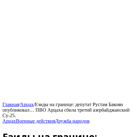
Главная
/
Арцах
/
Езиды на границе: депутат Рустам Бакоян
опубликовал… ПВО Арцаха сбила третий азербайджанский
Су-25.
Арцах
Военные действия
Дружба народов
Езиды на границе: