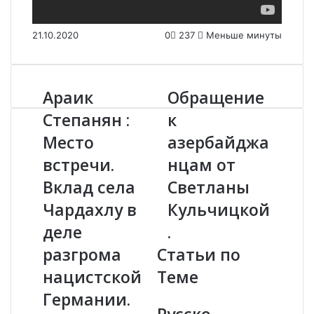
21.10.2020
0
237
Меньше минуты
Араик
Обращение
А
О
р
б
Степанян :
к
а
р
Место
азербайджа
и
а
к
щ
встречи.
нцам от
С
е
т
Вклад села
н
Светланы
е
и
Чардахлу в
Кульчицкой
п
е
а
к
деле
.
н
а
разгрома
Статьи по
я
з
н
е
нацистской
Теме
:
р
Германии.
М
б