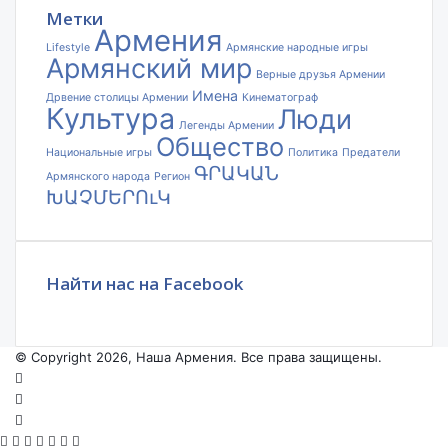
Метки
Армения
Lifestyle
Армянские народные игры
Армянский мир
Верные друзья Армении
Имена
Дрвение столицы Армении
Кинематограф
Культура
Люди
Легенды Армении
Общество
Национальные игры
Политика
Предатели
ԳՐԱԿԱՆ
Армянского народа
Регион
ԽԱՉՄԵՐՈւԿ
Найти нас на Facebook
© Copyright 2026, Наша Армения. Все права защищены.
Facebook
YouTube
Instagram
Facebook
X
VKontakte
Odnoklassniki
WhatsApp
Telegram
Viber