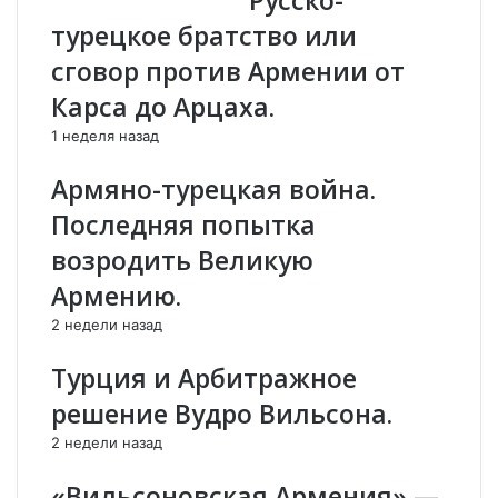
Русско-
е
а
с
й
турецкое братство или
т
д
сговор против Армении от
о
ж
в
а
Карса до Арцаха.
с
н
1 неделя назад
т
ц
р
а
Армяно-турецкая война.
е
м
ч
о
Последняя попытка
и
т
возродить Великую
.
С
В
в
Армению.
к
е
2 недели назад
л
т
а
л
Турция и Арбитражное
д
а
с
н
решение Вудро Вильсона.
е
ы
2 недели назад
л
К
а
у
«Вильсоновская Армения» —
Ч
л