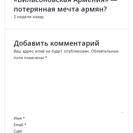
а
ь
потерянная мечта армян?
р
ч
2 недели назад
д
и
а
ц
х
к
л
о
Добавить комментарий
у
й
в
.
Ваш адрес email не будет опубликован.
Обязательные
д
поля помечены
*
е
К
л
о
е
м
р
м
а
е
з
н
г
т
р
а
о
р
м
Имя
*
а
и
Email
*
н
й
Сайт