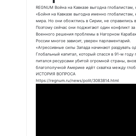
n
я
REGNUM
Война на Кавказе выгодна глобалистам,
i
п
«Бойня на Кавказе выгодна именно глобалистам, 
k
о
мира. Но они обожглись в Сирии, не справились 
i
э
Поэтому сейчас они поджигают один конфликт за 
л
Военного решения проблемы в Нагорном Карабахе 
е
России многое зависит, уверен парламентарий.
к
«Агрессивные силы Запада начинают раздувать оди
т
Глобальный капитал, который спасся в 91-м году
р
питался ресурсами убитой огромной страны, вно
о
благополучной Америке идёт схватка между глоб
н
ИСТОРИЯ ВОПРОСА
н
https://regnum.ru/news/polit/3083814.html
о
й
п
о
ч
т
е