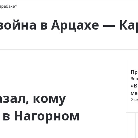
арабахе?
война в Арцахе — Ка
Пр
C
Вер
«В
l
o
азал, кому
ме
s
2 н
e
 в Нагорном