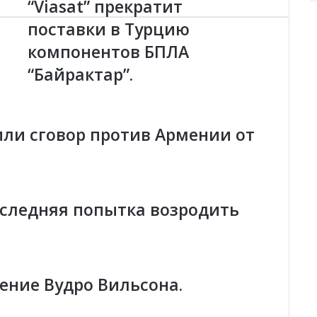
“Viasat” прекратит
“
V
я
поставки в Турцию
i
компонентов БПЛА
a
s
“Байрактар”.
a
t
”
п
 или сговор против Армении от
р
е
к
р
а
оследняя попытка возродить
т
и
т
п
о
ение Вудро Вильсона.
с
т
а