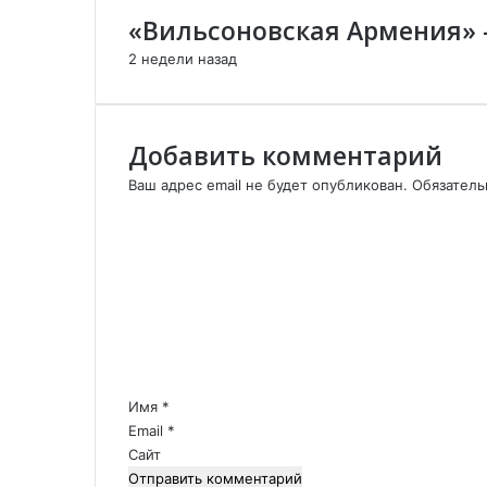
L
т
«Вильсоновская Армения» 
I
е
2 недели назад
V
E
|
2
Добавить комментарий
2
о
Ваш адрес email не будет опубликован.
Обязател
к
К
т
о
я
м
б
м
р
е
я
н
2
т
0
а
2
р
Имя
0
*
и
г
Email
*
й
о
Сайт
*
д