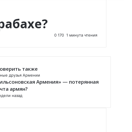
рабахе?
0
170
1 минута чтения
оверить также
ные друзья Армении
ильсоновская Армения» — потерянная
чта армян?
едели назад