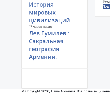
Вве
История
ваш
мировых
адр
эле
цивилизаций
поч
17 часов назад
Лев Гумилев :
Сакральная
география
Армении.
© Copyright 2026, Наша Армения. Все права защищены
Facebook
YouTube
Instagram