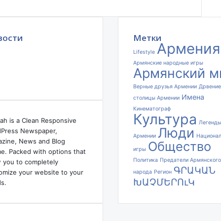
Б
П
Л
вости
А
Метки
Армения
“
Lifestyle
Б
Армянские народные игры
а
Армянский м
й
Верные друзья Армении
Дрвение
р
Имена
а
столицы Армении
к
Кинематограф
Культура
т
ah is a Clean Responsive
Легенд
Люди
а
Press Newspaper,
Армении
Национа
р
zine, News and Blog
Общество
”
игры
e. Packed with options that
.
Политика
Предатели Армянского
w you to completely
ԳՐԱԿԱՆ
omize your website to your
народа
Регион
ԽԱՉՄԵՐՈւԿ
s.