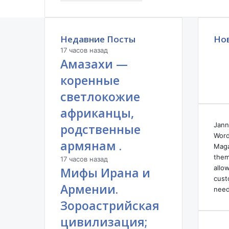
а
Недавние Посты
Но
17 часов назад
Амазахи —
коренные
светлокожие
африканцы,
Jann
родственные
Word
армянам .
Maga
them
17 часов назад
allo
Мифы Ирана и
cust
Армении.
need
Зороастрийская
цивилизация;