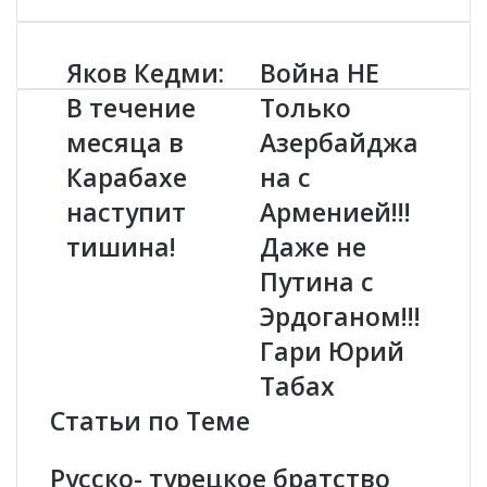
Яков Кедми:
Война НЕ
Я
В
к
о
В течение
Только
о
й
месяца в
Азербайджа
в
н
К
а
Карабахе
на с
е
Н
д
наступит
Е
Арменией!!!
м
Т
тишина!
Даже не
и
о
:
л
Путина с
В
ь
Эрдоганом!!!
т
к
е
о
Гари Юрий
ч
А
Табах
е
з
н
е
Статьи по Теме
и
р
е
б
Русско- турецкое братство
м
а