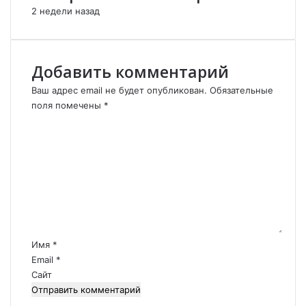
т
е
2 недели назад
т
н
и
е
ш
П
и
у
Добавить комментарий
н
т
а
и
Ваш адрес email не будет опубликован.
Обязательные
!
н
поля помечены
*
а
К
с
о
Э
м
р
м
д
е
о
н
г
т
а
а
н
р
Имя
*
о
и
Email
*
м
й
Сайт
!
*
!
!