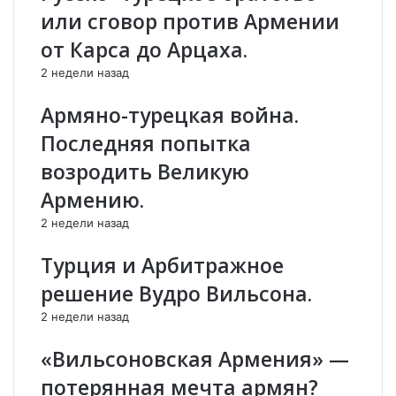
е
й
или сговор против Армении
с
д
от Карса до Арцаха.
я
ж
ц
а
2 недели назад
а
н
в
а
Армяно-турецкая война.
К
с
Последняя попытка
а
А
р
р
возродить Великую
а
м
Армению.
б
е
а
н
2 недели назад
х
и
е
е
Турция и Арбитражное
н
й
решение Вудро Вильсона.
а
!
с
!
2 недели назад
т
!
у
Д
«Вильсоновская Армения» —
п
а
потерянная мечта армян?
и
ж