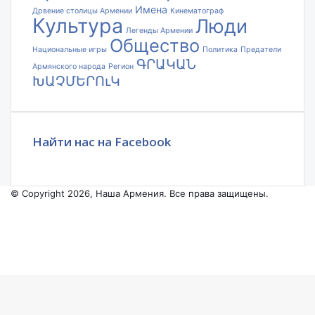
Имена
Дрвение столицы Армении
Кинематограф
Культура
Люди
Легенды Армении
Общество
Национальные игры
Политика
Предатели
ԳՐԱԿԱՆ
Армянского народа
Регион
ԽԱՉՄԵՐՈւԿ
Найти нас на Facebook
© Copyright 2026, Наша Армения. Все права защищены.
Facebook
YouTube
Instagram
Facebook
X
VKontakte
Odnoklassniki
WhatsApp
Telegram
Viber
Back
to
top
button