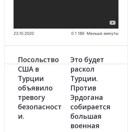
23.10.2020
0
1 189
Меньше минуты
Посольство
Это будет
П
Э
о
т
США в
раскол
с
о
Турции
Турции.
о
б
л
у
объявило
Против
ь
д
с
тревогу
е
Эрдогана
т
т
безопасност
собирается
в
р
о
а
и.
большая
С
с
военная
Ш
к