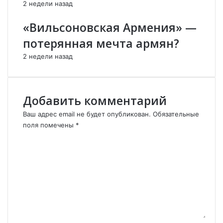
2 недели назад
н
н
«Вильсоновская Армения» —
а
я
потерянная мечта армян?
к
о
2 недели назад
а
л
и
Добавить комментарий
ц
и
Ваш адрес email не будет опубликован.
Обязательные
я
поля помечены
*
:
К
Т
о
У
м
Р
м
Ц
е
И
н
Я
т
Р
а
А