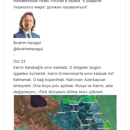
Неизменный тезис России и Ирана “о разделе
тюркского мира” должен провалиться”.
İbrahim Karagül
@ibrahimkaragul
·
Oct 22
İran’ın Karabağ’la sınırı kalmadı. O bölgeler bugün
işgalden kurtarıldı. İran’ın Ermenistan’la sınırı kalacak mı?
Kalmamalı. O bağ koparılmalı. Nahcıvan-Azerbaycan
birleşmeli. Orta Asya yolu açılmalı. Rusya ve İran’ın; asla
değişmeyen, «Türk dünyasını bölme tezi» çökmeli.