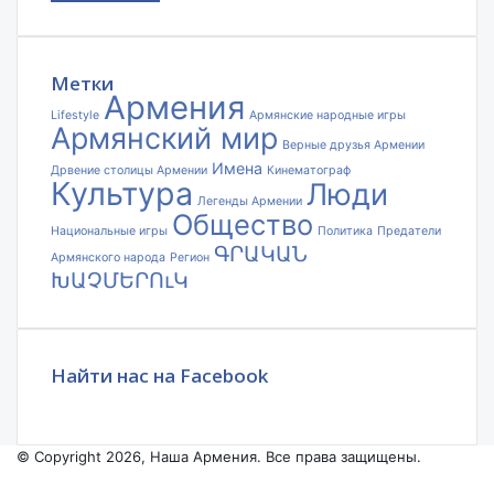
адрес
электронной
почты
Метки
Армения
Lifestyle
Армянские народные игры
Армянский мир
Верные друзья Армении
Имена
Дрвение столицы Армении
Кинематограф
Культура
Люди
Легенды Армении
Общество
Национальные игры
Политика
Предатели
ԳՐԱԿԱՆ
Армянского народа
Регион
ԽԱՉՄԵՐՈւԿ
Найти нас на Facebook
© Copyright 2026, Наша Армения. Все права защищены.
Facebook