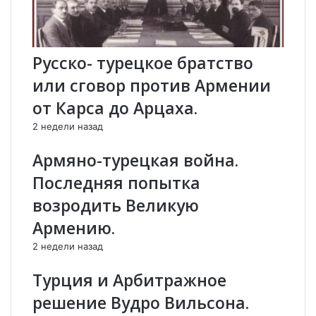
у
а
б
с
е
о
з
б
Русско- турецкое братство
о
и
или сговор против Армении
п
р
а
а
от Карса до Арцаха.
с
е
2 недели назад
н
т
о
с
Армяно-турецкая война.
с
я
т
б
Последняя попытка
и
о
возродить Великую
.
л
ь
Армению.
ш
2 недели назад
а
я
Турция и Арбитражное
в
о
решение Вудро Вильсона.
е