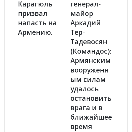
Карагюль
генерал-
п
о
о
й
призвал
майор
р
А
”
напасть на
р
Аркадий
Э
ц
Армению.
Тер-
р
а
д
х
Тадевосян
о
а
(Командос):
г
,
а
г
Армянским
н
е
вооруженн
а
н
К
е
ым силам
а
р
удалось
р
а
а
л
остановить
г
-
врага и в
ю
м
л
а
ближайшее
ь
й
время
п
о
р
р