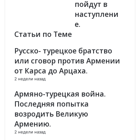
пойдут в
и
А
наступлени
з
р
в
к
е.
а
а
Статьи по Теме
л
д
н
и
а
й
Русско- турецкое братство
п
Т
или сговор против Армении
а
е
с
р
от Карса до Арцаха.
т
-
ь
Т
2 недели назад
н
а
Армяно-турецкая война.
а
д
А
е
Последняя попытка
р
в
возродить Великую
м
о
е
с
Армению.
н
я
и
н
2 недели назад
ю
(