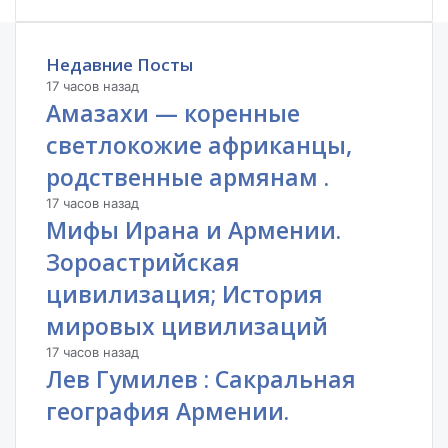
п
л
е
Недавние Посты
н
17 часов назад
и
Амазахи — коренные
е
.
светлокожие африканцы,
родственные армянам .
17 часов назад
Мифы Ирана и Армении.
Зороастрийская
цивилизация; История
мировых цивилизаций
17 часов назад
Лев Гумилев : Сакральная
география Армении.