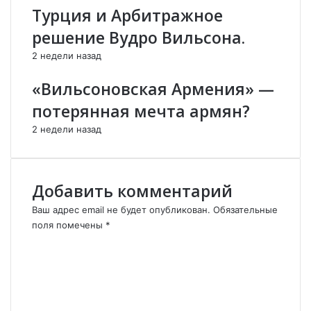
.
К
Турция и Арбитражное
о
решение Вудро Вильсона.
м
а
2 недели назад
н
д
«Вильсоновская Армения» —
о
потерянная мечта армян?
с
)
2 недели назад
:
А
р
м
Добавить комментарий
я
Ваш адрес email не будет опубликован.
Обязательные
н
поля помечены
*
с
К
к
о
и
м
м
м
в
о
е