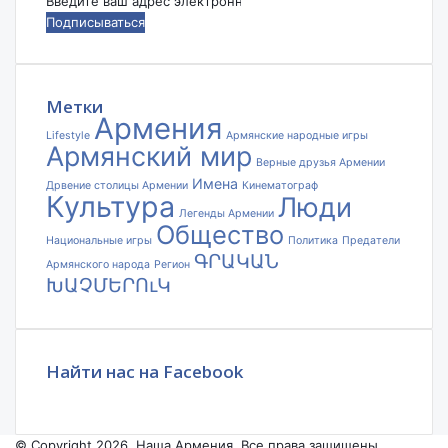
Введите
ваш
адрес
электронной
почты
Метки
Армения
Lifestyle
Армянские народные игры
Армянский мир
Верные друзья Армении
Имена
Дрвение столицы Армении
Кинематограф
Культура
Люди
Легенды Армении
Общество
Национальные игры
Политика
Предатели
ԳՐԱԿԱՆ
Армянского народа
Регион
ԽԱՉՄԵՐՈւԿ
Найти нас на Facebook
© Copyright 2026, Наша Армения. Все права защищены.