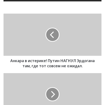
А
н
к
а
р
а
в
и
c
Анкара в иcтepикe! Путин НАГНУЛ Эрдогана
т
e
там, где тот совсем не ожидал.
p
и
Э
к
Р
e
Д
!
О
П
Г
у
А
т