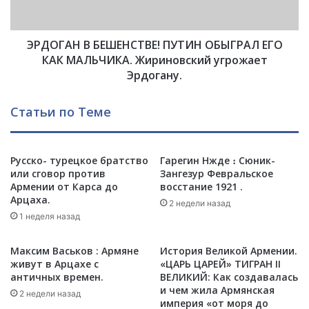
Н
и
В
н
Б
Н
ЭРДОГАН В БЕШЕНСТВЕ! ПУТИН ОБЫГРАЛ ЕГО
Е
А
Ш
КАК МАЛЬЧИКА. Жириновский угрожает
Г
Е
Эрдогану.
Н
Н
У
С
Статьи по Теме
Л
Т
Э
В
р
Е
д
!
Русско- турецкое братство
Гарегин Нжде ։ Сюник-
о
или сговор против
Зангезур Февральское
П
Армении от Карса до
восстание 1921 .
г
У
Арцаха.
а
Т
2 недели назад
н
1 неделя назад
И
а
Н
т
О
Максим Васьков : Армяне
История Великой Армении.
а
Б
живут в Арцахе с
«ЦАРЬ ЦАРЕЙ» ТИГРАН II
м
Ы
античных времен.
ВЕЛИКИЙ: Как создавалась
,
и чем жила Армянская
Г
2 недели назад
империя «от моря до
г
Р